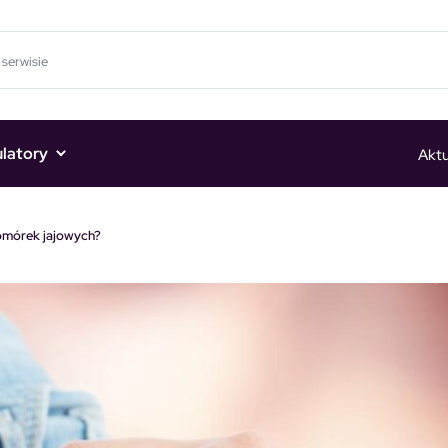
ulatory
Aktu
omórek jajowych?