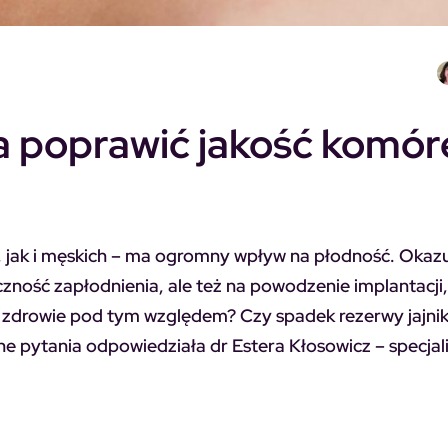
a poprawić jakość komór
jak i męskich – ma ogromny wpływ na płodność. Okazuj
czność zapłodnienia, ale też na powodzenie implantacji
e zdrowie pod tym względem? Czy spadek rezerwy jajni
nne pytania odpowiedziała dr Estera Kłosowicz – specjal