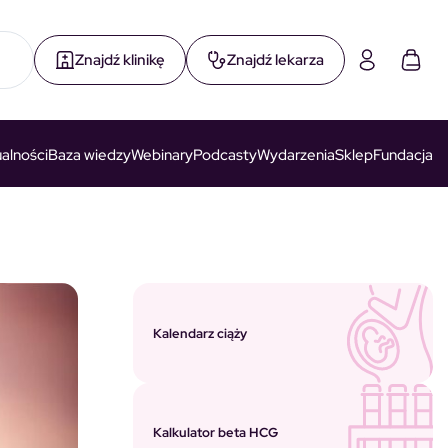
Znajdź klinikę
Znajdź lekarza
alności
Baza wiedzy
Webinary
Podcasty
Wydarzenia
Sklep
Fundacja
Kalendarz ciąży
Kalkulator beta HCG