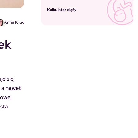
Kalkulator ciąży
Anna Kruk
ek
e się,
, a nawet
kowej
ista