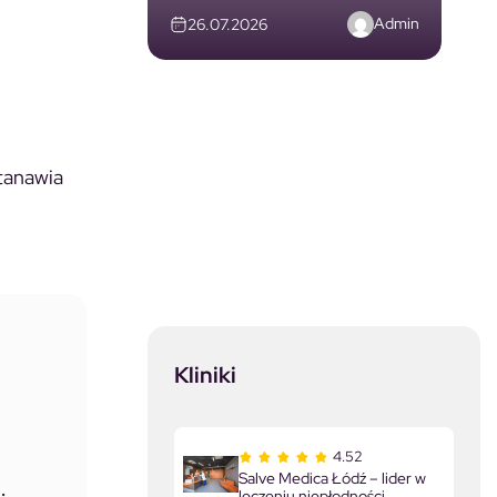
Admin
26.07.2026
stanawia
Kliniki
4.52
Salve Medica Łódź – lider w
leczeniu niepłodności