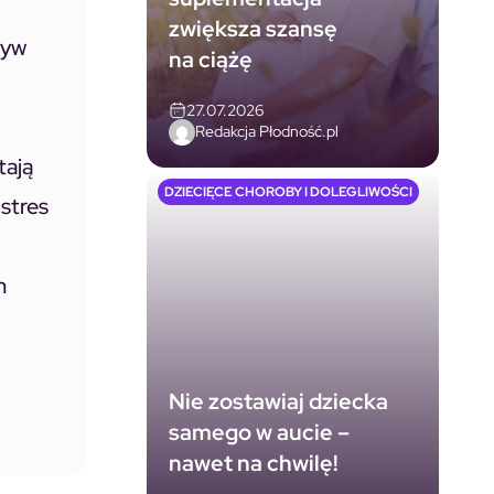
zwiększa szansę
ływ
na ciążę
27.07.2026
Redakcja Płodność.pl
tają
DZIECIĘCE CHOROBY I DOLEGLIWOŚCI
stres
m
Nie zostawiaj dziecka
samego w aucie –
nawet na chwilę!