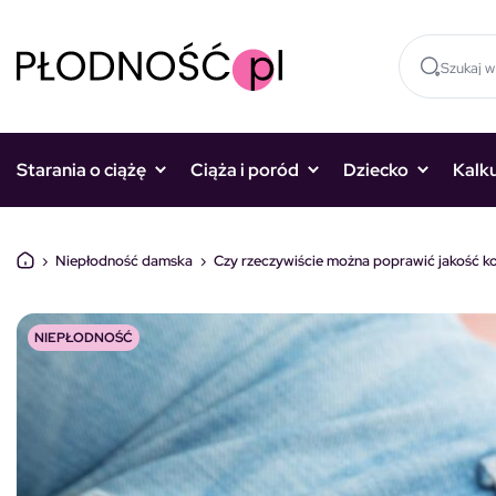
Skocz do treści
Starania o ciążę
Ciąża i poród
Dziecko
Kalk
›
Niepłodność damska
›
Czy rzeczywiście można poprawić jakość k
NIEPŁODNOŚĆ