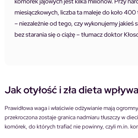
komórek jajowych jest kilka milionów. Przy naro
miesiączkowych, liczba ta maleje do koło 400
– niezależnie od tego, czy wykonujemy jakieś
bez starania się o ciążę – tłumacz doktor Kłos
Jak otyłość i zła dieta wpływ
Prawidłowa waga i właściwie odżywianie mają ogromny
przekroczona zostaje granica nadmiaru tłuszczy w diecie
komórek, do których trafiać nie powinny, czyli m.in. k