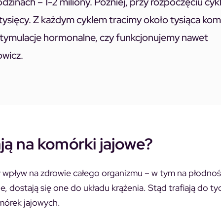
dzinach – 1-2 miliony. Później, przy rozpoczęciu cykl
 tysięcy. Z każdym cyklem tracimy około tysiąca ko
 stymulacje hormonalne, czy funkcjonujemy nawet
owicz.
ają na komórki jajowe?
 wpływ na zdrowie całego organizmu – w tym na płodnoś
, dostają się one do układu krążenia. Stąd trafiają do ty
omórek jajowych.