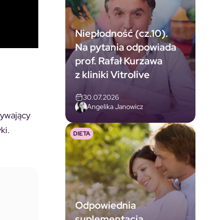
Niepłodność (cz.10).
Na pytania odpowiada
prof. Rafał Kurzawa
z kliniki Vitrolive
30.07.2026
Angelika Janowicz
ływający
ki.
DIETA
Odpowiednia
suplementacja