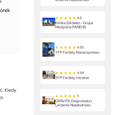
i
mórek
4.6
Klinika Zdrówko - Grupa
Medyczna PARENS
4.95
TFP Fertility Macierzyństwo
4.94
TFP Fertility Vitrolive
ć. Kiedy
5
ch
GRAVITA Diagnostyka i
Leczenie Niepłodności