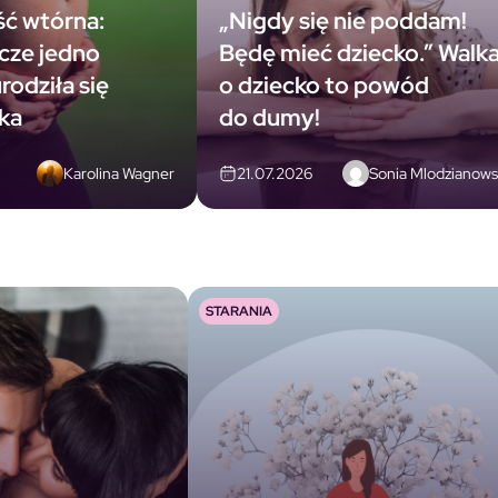
ć wtórna:
„Nigdy się nie poddam!
zcze jedno
Będę mieć dziecko.” Walk
rodziła się
o dziecko to powód
tka
do dumy!
Karolina Wagner
Sonia Mlodzianow
21.07.2026
STARANIA