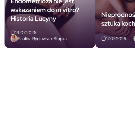
Endometrioza nie jest
wskazaniem do in vitro?
Niepłodnoś
Historia Lucyny
sztuka koch
19.07.2026
Paulina Ryglowska-Stopka
17.07.2026