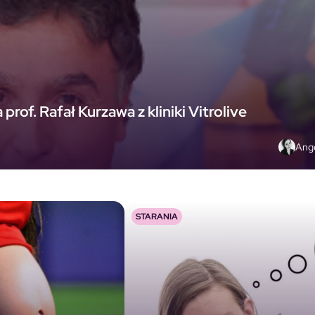
rof. Rafał Kurzawa z kliniki Vitrolive
Ange
STARANIA