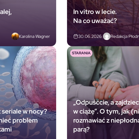
lej,
In vitro w lecie.
Na co uważać?
Karolina Wagner
Redakcja Płodn
30.06.2026
STARANIA
„Odpuśćcie, a zajdziec
 seriale w nocy?
w ciążę”. O tym, jak (n
mieć problem
rozmawiać z niepłodn
kami
parą?