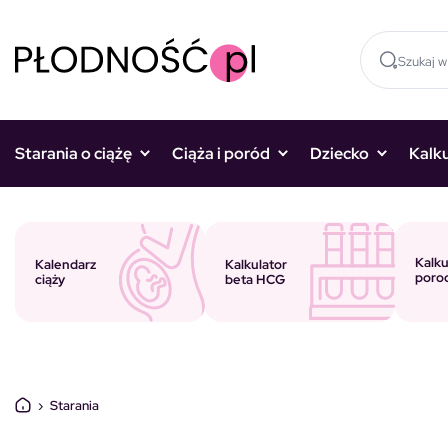
Skocz do treści
Starania o ciążę
Ciąża i poród
Dziecko
Kalk
Kalku
Kalkulator
Kalendarz
poro
beta HCG
ciąży
›
Starania