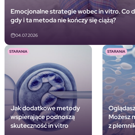
Emocjonalne strategie wobec in vitro. Co da
gdy i ta metoda nie kończy się ciążą?
04.07.2026
STARANIA
STARANIA
Jak dodatkowe metody
Oglądasz
wspierające podnoszą
Możesz 
skuteczność in vitro
z plemni