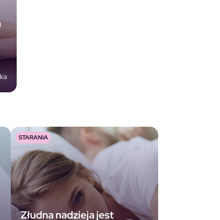
a
ska
STARANIA
Złudna nadzieja jest