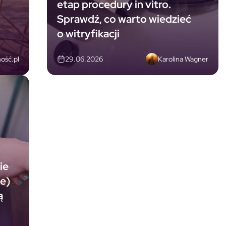
etap procedury in vitro.
Sprawdź, co warto wiedzieć
o witryfikacji
ość.pl
Karolina Wagner
29.06.2026
ie
ie)
ą