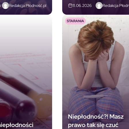
Redakcja Płodność.pl
Redakcja Płodn
6
11.06.2026
STARANIA
Niepłodność?! Masz
niepłodności
prawo tak się czuć