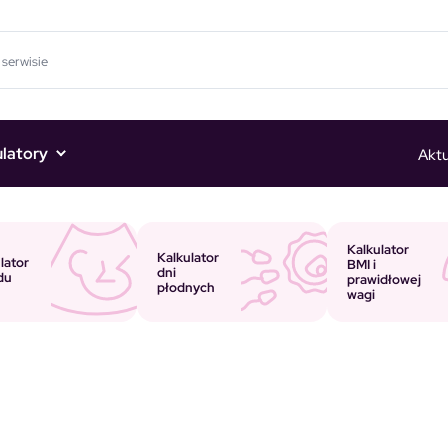
ulatory
Aktu
Kalkulator
Kalkulator
lator
BMI i
dni
du
prawidłowej
płodnych
wagi