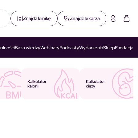
Znajdź klinikę
Znajdź lekarza
alności
Baza wiedzy
Webinary
Podcasty
Wydarzenia
Sklep
Fundacja
Kalkulator
Kalkulator
ciąży
kalorii