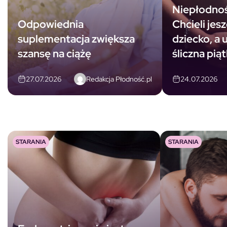
Niepłodnoś
Odpowiednia
Chcieli jes
suplementacja zwiększa
dziecko, a u
szansę na ciążę
śliczna pią
Redakcja Płodność.pl
27.07.2026
24.07.2026
STARANIA
STARANIA