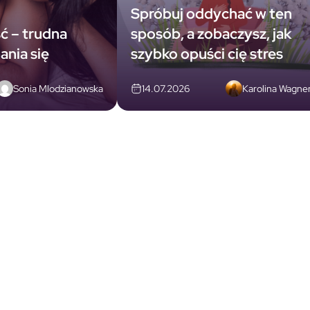
Spróbuj oddychać w ten
ć – trudna
sposób, a zobaczysz, jak
ania się
szybko opuści cię stres
Sonia Mlodzianowska
Karolina Wagne
14.07.2026