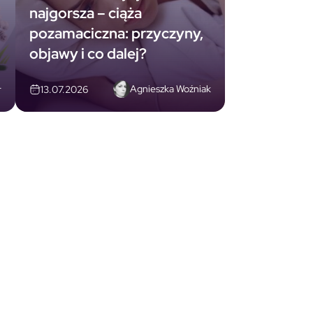
najgorsza – ciąża
pozamaciczna: przyczyny,
objawy i co dalej?
Agnieszka Woźniak
r
13.07.2026