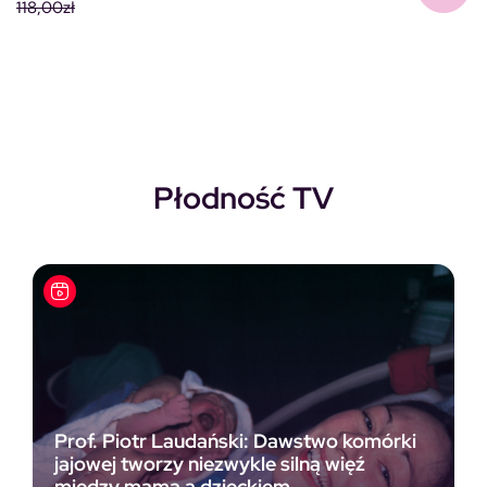
118,00
zł
Pierwotna cena wynosiła: 118,00zł.
Aktualna cena wynosi: 69,00zł.
Płodność TV
Prof. Piotr Laudański: Dawstwo komórki
jajowej tworzy niezwykle silną więź
między mamą a dzieckiem