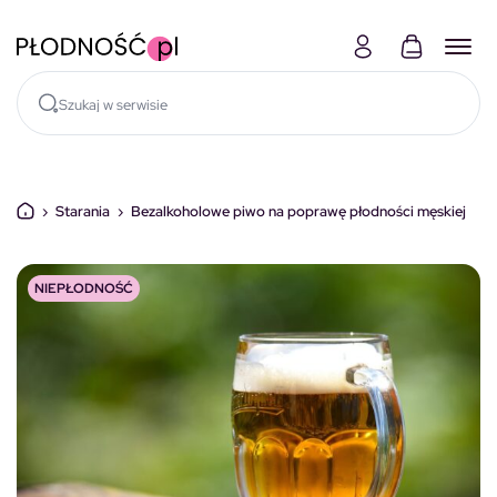
Skocz do treści
›
Starania
›
Bezalkoholowe piwo na poprawę płodności męskiej
NIEPŁODNOŚĆ