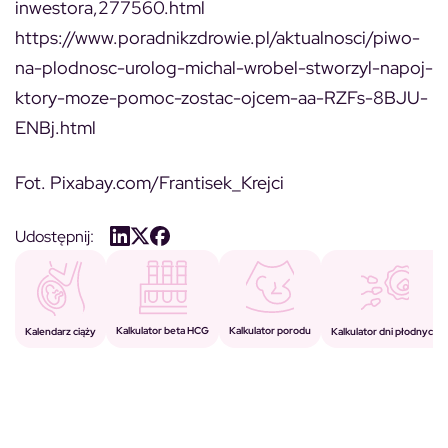
inwestora,277560.html
https://www.poradnikzdrowie.pl/aktualnosci/piwo-
na-plodnosc-urolog-michal-wrobel-stworzyl-napoj-
ktory-moze-pomoc-zostac-ojcem-aa-RZFs-8BJU-
ENBj.html
Fot. Pixabay.com/Frantisek_Krejci
Udostępnij:
Kalkulator porodu
Kalkulator beta HCG
Kalendarz ciąży
Kalkulator dni płodnych