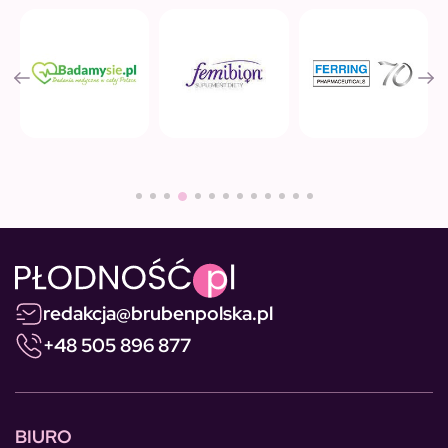
redakcja@brubenpolska.pl
+48 505 896 877
BIURO