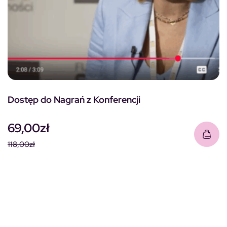
Dostęp do Nagrań z Konferencji
69,00
zł
118,00
zł
Pierwotna cena wynosiła: 118,00zł.
Aktualna cena wynosi: 69,00zł.