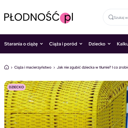
Skocz do treści
Starania o ciążę
Ciąża i poród
Dziecko
Kalk
›
Ciąża i macierzyństwo
›
Jak nie zgubić dziecka w tłumie? I co zrob
DZIECKO