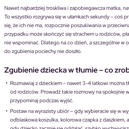
Nawet najbardziej troskliwa i zapobiegawcza matka, n
To wszystko rozgrywa się w ułamkach sekundy – coś pr
się, że ich nie ma, rozpocznie poszukiwania w przeciwną
przypadku może skończyć się strachem u rodziców, pła
nie wspominać. Dlatego na co dzień, a szczególnie w o
do zgubienia pociechy nie doszło.
Zgubienie dziecka w tłumie – co zrob
Rozmawiaj z dzieckiem
– nawet 3-4 latkowi można tł
od rodziców. Prowadź takie rozmowy na spokojnie w
przypominaj podczas wyjść.
Postaw na wyrazisty ubiór
– gdy wybieracie się w wy
odblaskowa koszulka, kolorowa czapka z daszkiem, a 
gdy dziecko zacznie się oddalać, szybko wychwycisz