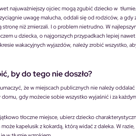
awet najuważniejszy ojciec mogą zgubić dziecko w tłumie
zyciągnie uwagę malucha, oddali się od rodziców, a gdy 
 stronę niż zmierzali. I o problem nietrudno. W najlepsz
czem u dziecka, o najgorszych przypadkach lepiej nawet
kresie wakacyjnych wyjazdów, należy zrobić wszystko, ab
ić, by do tego nie doszło?
umaczyć, że w miejscach publicznych nie należy oddalać 
 domu, gdy możecie sobie wszystko wyjaśnić i za każdy
jątkowo tłoczne miejsce, ubierz dziecko charakterystyczn
może kapelusik z kokardą, którą widać z daleka. W razie,
 je w tłumie wzrokiem.