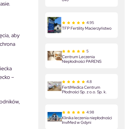
asie.
4.95
TFP Fertility Macierzyństwo
ęcia, aby
ochrona
5
Centrum Leczenia
Niepłodności PARENS
ziecka
iecko –
4.8
FertiMedica Centrum
Płodności Sp. z o.o. Sp. k.
wodników,
4.98
Klinika leczenia niepłodności
InviMed w Gdyni