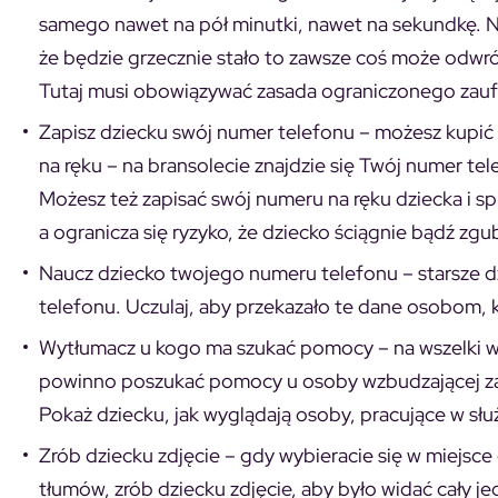
samego nawet na pół minutki, nawet na sekundkę. N
że będzie grzecznie stało to zawsze coś może odwróc
Tutaj musi obowiązywać zasada ograniczonego zauf
Zapisz dziecku swój numer telefonu
– możesz kupić 
na ręku – na bransolecie znajdzie się Twój numer tel
Możesz też zapisać swój numeru na ręku dziecka i s
a ogranicza się ryzyko, że dziecko ściągnie bądź zgu
Naucz dziecko twojego numeru telefonu
– starsze 
telefonu. Uczulaj, aby przekazało te dane osobom, k
Wytłumacz u kogo ma szukać pomocy
– na wszelki 
powinno poszukać pomocy u osoby wzbudzającej zaufa
Pokaż dziecku, jak wyglądają osoby, pracujące w s
Zrób dziecku zdjęcie –
gdy wybieracie się w miejsce
tłumów, zrób dziecku zdjęcie, aby było widać cały je