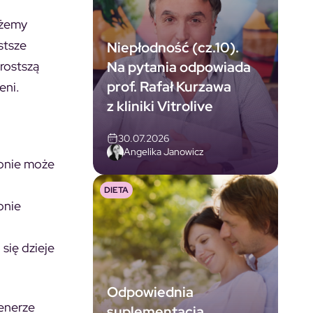
ożemy
stsze
Niepłodność (cz.10).
Na pytania odpowiada
rostszą
prof. Rafał Kurzawa
eni.
z kliniki Vitrolive
30.07.2026
Angelika Janowicz
fonie może
DIETA
onie
się dzieje
Odpowiednia
lenerze
suplementacja