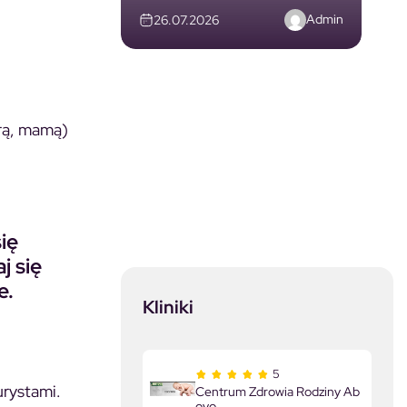
Admin
26.07.2026
trą, mamą)
ię
j się
e.
Kliniki
5
urystami.
Centrum Zdrowia Rodziny Ab
ovo