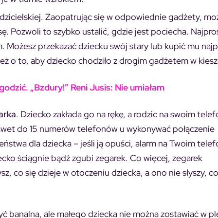
rodzicielskiej. Zaopatrując się w odpowiednie gadżety, m
ę. Pozwoli to szybko ustalić, gdzie jest pociecha. Najpro
m
. Możesz przekazać dziecku swój stary lub kupić mu najp
i też o to, aby dziecko chodziło z drogim gadżetem w kiesz
godzić. „Bzdury!” Reni Jusis: Nie umiałam
arka
. Dziecko zakłada go na rękę, a rodzic na swoim tele
 nawet do 15 numerów telefonów u wykonywać połączenie
stwa dla dziecka – jeśli ją opuści, alarm na Twoim telef
iecko ściągnie bądź zgubi zegarek. Co więcej, zegarek
 co się dzieje w otoczeniu dziecka, a ono nie słyszy, co 
być banalna, ale małego dziecka nie można zostawiać w p