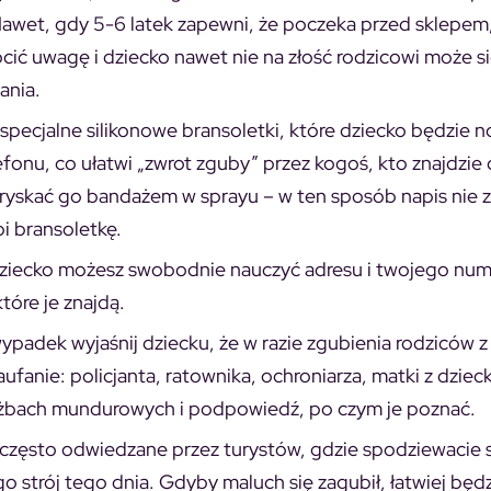
awet, gdy 5-6 latek zapewni, że poczeka przed sklepem
ić uwagę i dziecko nawet nie na złość rodzicowi może si
ania.
specjalne silikonowe bransoletki, które dziecko będzie n
efonu, co ułatwi „zwrot zguby” przez kogoś, kto znajdzie 
pryskać go bandażem w sprayu – w ten sposób napis nie ze
bi bransoletkę.
dziecko możesz swobodnie nauczyć adresu i twojego nu
tóre je znajdą.
wypadek wyjaśnij dziecku, że w razie zgubienia rodziców z
nie: policjanta, ratownika, ochroniarza, matki z dziec
łużbach mundurowych i podpowiedź, po czym je poznać.
 często odwiedzane przez turystów, gdzie spodziewacie 
go strój tego dnia. Gdyby maluch się zagubił, łatwiej będ