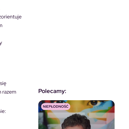
.
zorientuje
ym
y
się
Polecamy:
m razem
NIEPŁODNOŚĆ
ie: