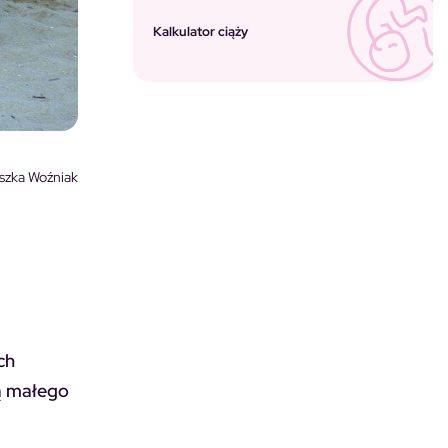
Kalkulator ciąży
szka Woźniak
ch
ą małego