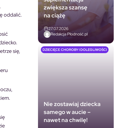
,
zwiększa szansę
ę oddalić.
na ciążę
27.07.2026
osić
Redakcja Płodność.pl
dziecko.
DZIECIĘCE CHOROBY I DOLEGLIWOŚCI
trze się,
meru
 oczu,
kiem.
Nie zostawiaj dziecka
samego w aucie –
się
nawet na chwilę!
zie