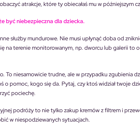
obaczyć atrakcje, które ty obiecałaś mu w późniejszym cz
oże być niebezpieczna dla dziecka.
 i inne służby mundurowe. Nie musi upłynąć doba od znikni
się na terenie monitorowanym, np. dworcu lub galerii to 
łko. To niesamowicie trudne, ale w przypadku zgubienia d
oś o pomoc, kogo się da. Pytaj, czy ktoś widział twoje dz
erzyć pociechę.
jnej podróży to nie tylko zakup kremów z filtrem i prze
obić w niespodziewanych sytuacjach.