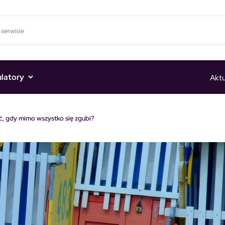
ulatory
Aktu
ić, gdy mimo wszystko się zgubi?