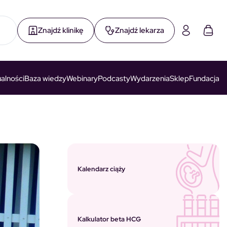
Znajdź klinikę
Znajdź lekarza
alności
Baza wiedzy
Webinary
Podcasty
Wydarzenia
Sklep
Fundacja
Kalendarz ciąży
Kalkulator beta HCG