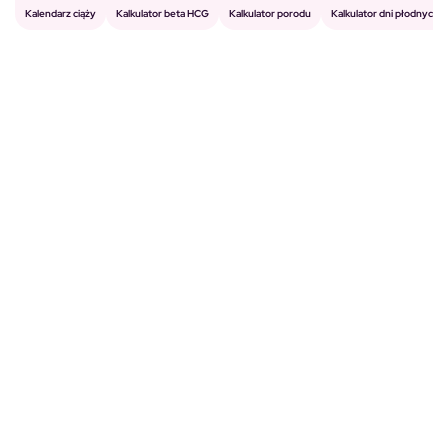
Kalkulator porodu
Kalkulator beta HCG
Kalendarz ciąży
Kalkulator dni płodnych