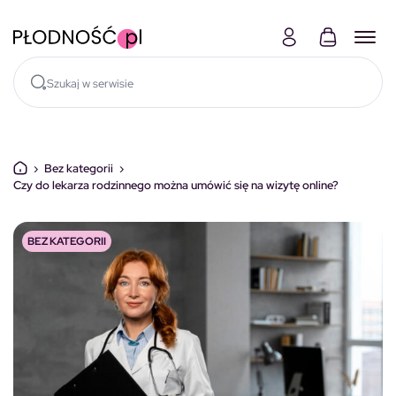
Skocz do treści
›
Bez kategorii
›
Czy do lekarza rodzinnego można umówić się na wizytę online?
BEZ KATEGORII