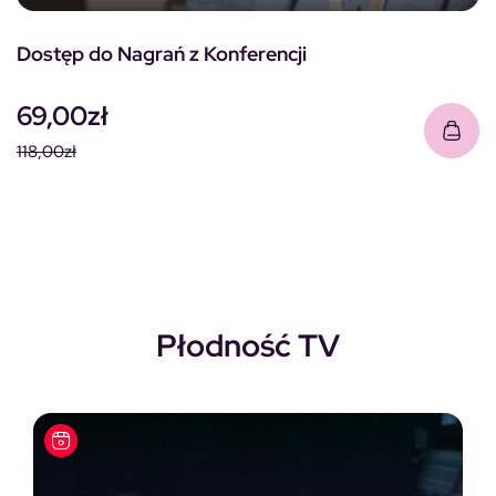
Dostęp do Nagrań z Konferencji
69,00
zł
118,00
zł
Pierwotna cena wynosiła: 118,00zł.
Aktualna cena wynosi: 69,00zł.
Płodność TV