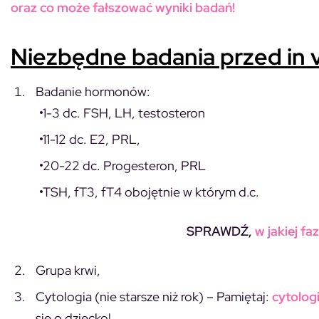
oraz co może fałszować wyniki badań!
Niezbędne badania przed in v
Badanie hormonów:
1-3 dc. FSH, LH, testosteron
11-12 dc. E2, PRL,
20-22 dc. Progesteron, PRL
TSH, fT3, fT4 obojętnie w którym d.c.
SPRAWDŹ,
w jakiej fa
Grupa krwi,
Cytologia (nie starsze niż rok) –
Pamiętaj:
cytolog
się o dziecko!