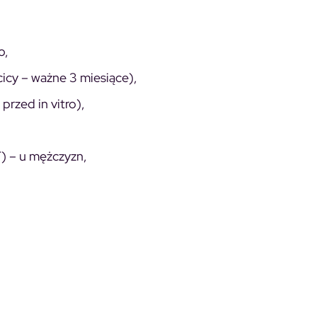
o,
icy – ważne 3 miesiące),
przed in vitro),
) – u mężczyzn,