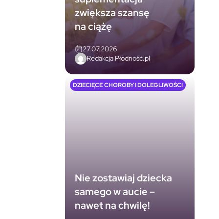
zwiększa szansę
na ciążę
27.07.2026
Redakcja Płodność.pl
DZIECIĘCE CHOROBY I DOLEGLIWOŚCI
Nie zostawiaj dziecka
samego w aucie –
nawet na chwilę!