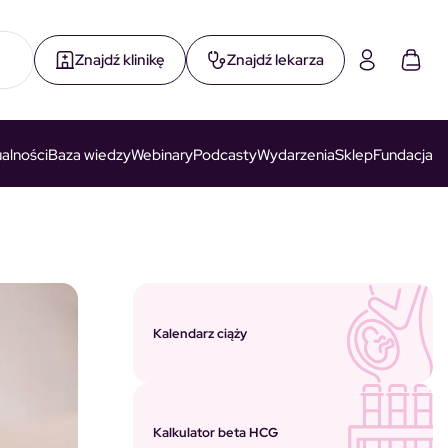
Znajdź klinikę
Znajdź lekarza
alności
Baza wiedzy
Webinary
Podcasty
Wydarzenia
Sklep
Fundacja
Kalendarz ciąży
Kalkulator beta HCG