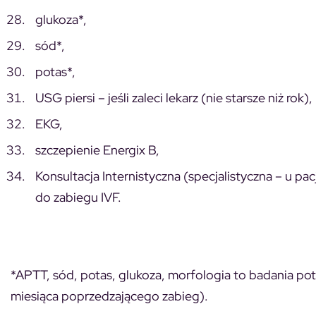
glukoza*,
sód*,
potas*,
USG piersi – jeśli zaleci lekarz (nie starsze niż rok),
EKG,
szczepienie Energix B,
Konsultacja Internistyczna (specjalistyczna – u 
do zabiegu IVF.
*APTT, sód, potas, glukoza, morfologia to badania pot
miesiąca poprzedzającego zabieg).