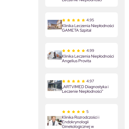
4.95
Klinika Leczenia Niepłodności
GAMETA Szpital
4.99
Klinika Leczenia Niepłodności
Angelius Provita
4.97
„ARTVIMED Diagnostyka i
Leczenie Niepłodności"
5
Klinika Rozrodczości i
Endokrynologii
Ginekologicznej w