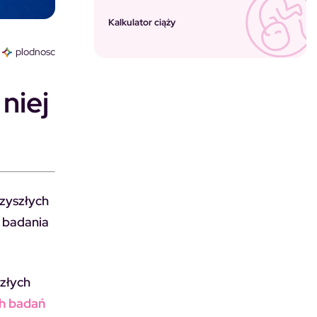
Kalkulator ciąży
plodnosc
niej
rzyszłych
o badania
szłych
ch badań