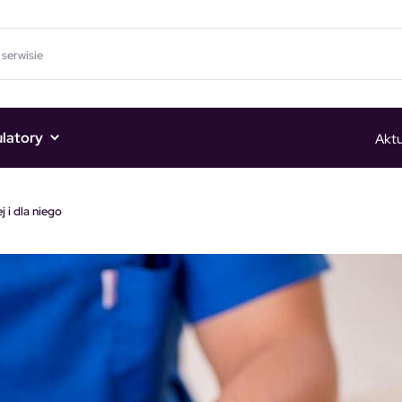
ulatory
Aktu
j i dla niego