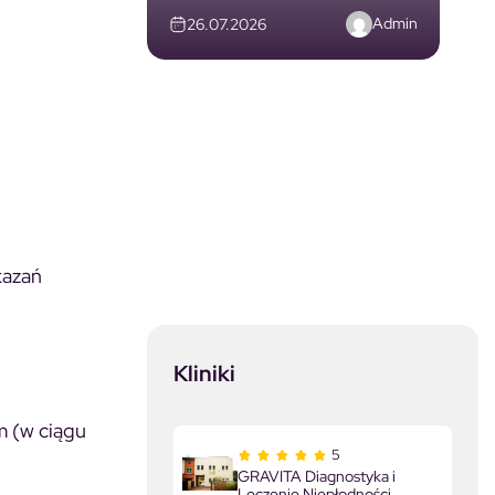
Admin
26.07.2026
kazań
Kliniki
m (w ciągu
5
GRAVITA Diagnostyka i
Leczenie Niepłodności