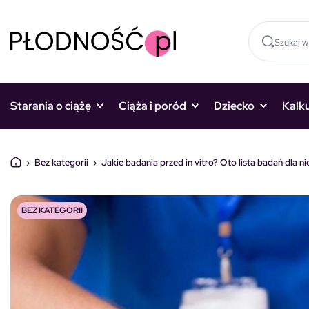
Skocz do treści
Starania o ciążę
Ciąża i poród
Dziecko
Kalk
›
Bez kategorii
›
Jakie badania przed in vitro? Oto lista badań dla nie
BEZ KATEGORII