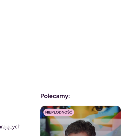
Polecamy:
NIEPŁODNOŚĆ
arających