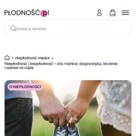
Skocz do treści
›
niepłodność męska
›
Niepłodność i bezpłodność – oto różnice, diagnostyka, leczenie
i szanse na ciążę
O NIEPŁODNOŚCI