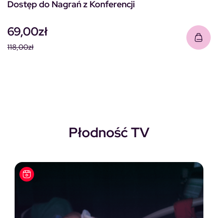
Dostęp do Nagrań z Konferencji
69,00
zł
118,00
zł
Pierwotna cena wynosiła: 118,00zł.
Aktualna cena wynosi: 69,00zł.
Płodność TV