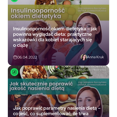
Insulinooporność okiem dietetyka – jak
powinna wyglądać dieta: praktyczne
wskazówki dla kobiet starających się
o ciążę
Anna Kruk
06.04.2022
Jak poprawić parametry nasienia dietą –
co jeść, co suplementować, ile trwa