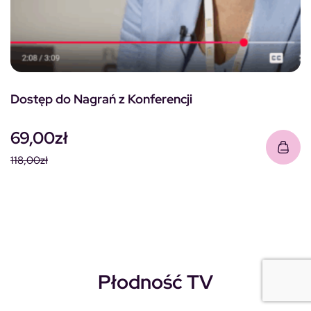
Dostęp do Nagrań z Konferencji
69,00
zł
118,00
zł
Pierwotna cena wynosiła: 118,00zł.
Aktualna cena wynosi: 69,00zł.
Płodność TV