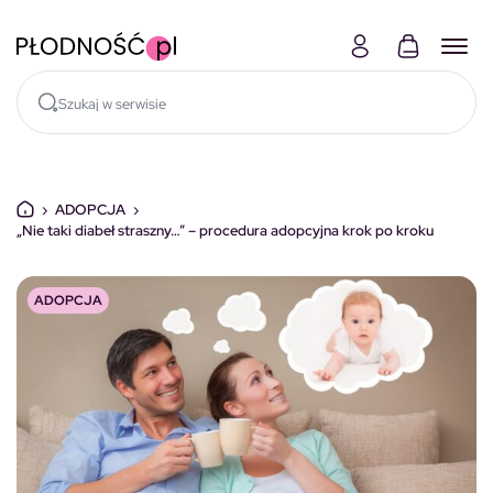
Skocz do treści
›
ADOPCJA
›
„Nie taki diabeł straszny…” – procedura adopcyjna krok po kroku
ADOPCJA