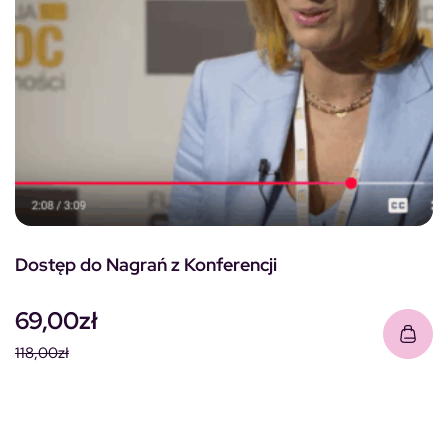
Dostęp do Nagrań z Konferencji
69,00
zł
118,00
zł
Pierwotna cena wynosiła: 118,00zł.
Aktualna cena wynosi: 69,00zł.