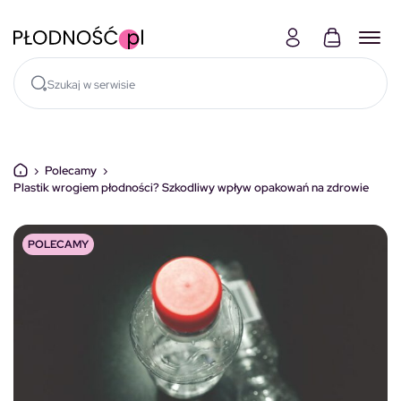
Skocz do treści
›
Polecamy
›
Plastik wrogiem płodności? Szkodliwy wpływ opakowań na zdrowie
POLECAMY