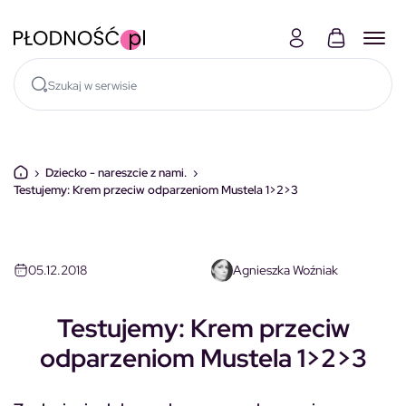
Skocz do treści
›
Dziecko - nareszcie z nami.
›
Testujemy: Krem przeciw odparzeniom Mustela 1>2>3
DZIECKO
05.12.2018
Agnieszka Woźniak
Testujemy: Krem przeciw
odparzeniom Mustela 1>2>3