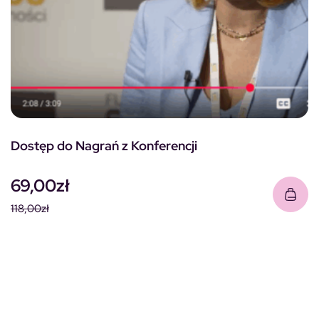
Dostęp do Nagrań z Konferencji
69,00
zł
118,00
zł
Pierwotna cena wynosiła: 118,00zł.
Aktualna cena wynosi: 69,00zł.