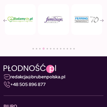
redakcja@brubenpolska.pl
+48 505 896 877
BIURO