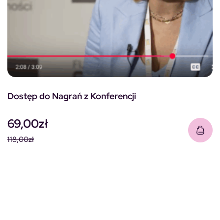
Dostęp do Nagrań z Konferencji
69,00
zł
118,00
zł
Pierwotna cena wynosiła: 118,00zł.
Aktualna cena wynosi: 69,00zł.