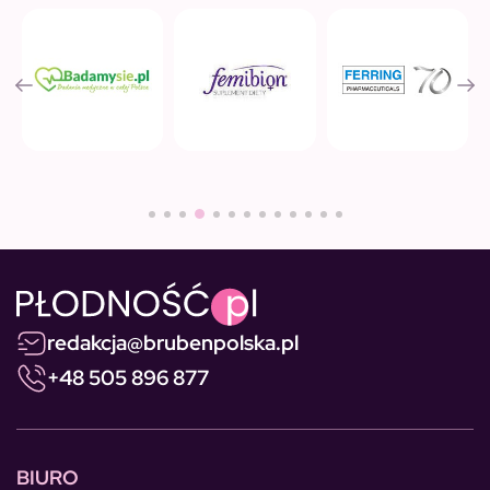
redakcja@brubenpolska.pl
+48 505 896 877
BIURO