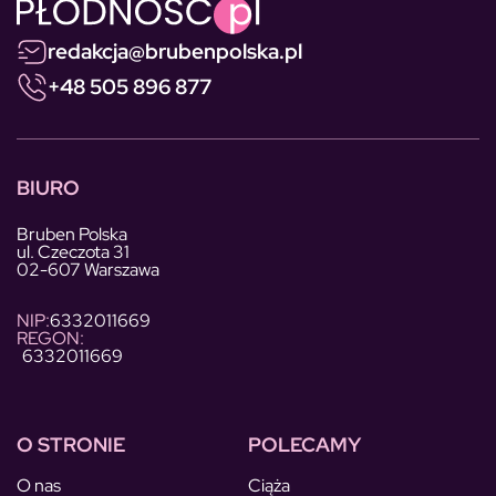
redakcja@brubenpolska.pl
+48 505 896 877
BIURO
Bruben Polska
ul. Czeczota 31
02-607 Warszawa
NIP:
6332011669
REGON:
6332011669
O STRONIE
POLECAMY
O nas
Ciąża