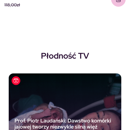
118,00
zł
Pierwotna cena wynosiła: 118,00zł.
Aktualna cena wynosi: 69,00zł.
Płodność TV
Prof. Piotr Laudański: Dawstwo komórki
jajowej tworzy niezwykle silną więź