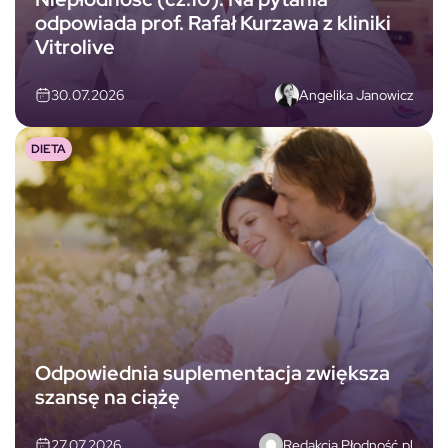
odpowiada prof. Rafał Kurzawa z kliniki
Vitrolive
Angelika Janowicz
30.07.2026
DIETA
Odpowiednia suplementacja zwiększa
szansę na ciążę
Redakcja Płodność.pl
27.07.2026