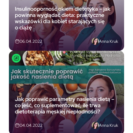
Insulinooporność okiem dietetyka – jak
powinna wyglądać dieta: praktyczne
wskazówki dla kobiet starających się
o ciążę
Anna Kruk
06.04.2022
Jak poprawić parametry nasienia dietą –
co jeść, co suplementować, ile trwa
dietoterapia męskiej niepłodności?
Anna Kruk
04.04.2022