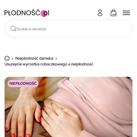
Skocz do treści
›
Niepłodność damska
›
Usunięcie wyrostka robaczkowego a niepłodność
NIEPŁODNOŚĆ