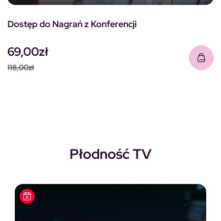
Dostęp do Nagrań z Konferencji
69,00
zł
118,00
zł
Pierwotna cena wynosiła: 118,00zł.
Aktualna cena wynosi: 69,00zł.
Płodność TV