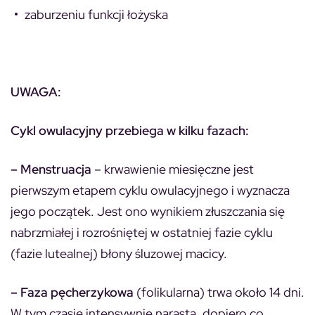
zaburzeniu funkcji łożyska
UWAGA:
Cykl owulacyjny przebiega w kilku fazach:
– Menstruacja
– krwawienie miesięczne jest
pierwszym etapem cyklu owulacyjnego i wyznacza
jego początek. Jest ono wynikiem złuszczania się
nabrzmiałej i rozrośniętej w ostatniej fazie cyklu
(fazie lutealnej) błony śluzowej macicy.
– Faza pęcherzykowa
(folikularna) trwa około 14 dni.
W tym czasie intensywnie narasta, dopiero co