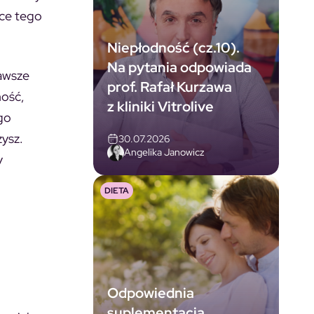
ice tego
Niepłodność (cz.10).
Na pytania odpowiada
zawsze
prof. Rafał Kurzawa
ność,
z kliniki Vitrolive
go
zysz.
30.07.2026
Angelika Janowicz
y
DIETA
Odpowiednia
suplementacja