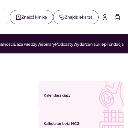
Znajdź klinikę
Znajdź lekarza
alności
Baza wiedzy
Webinary
Podcasty
Wydarzenia
Sklep
Fundacja
Kalendarz ciąży
Kalkulator beta HCG