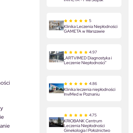
5
Klinika Leczenia Niepłodności
GAMETA w Warszawie
4.97
„ARTVIMED Diagnostyka i
Leczenie Niepłodności"
ności
4.86
Klinika leczenia niepłodności
InviMed w Poznaniu
ny
4.75
ie
KRIOBANK Centrum
anie
Leczenia Niepłodności
Ginekologia I Położnictwo