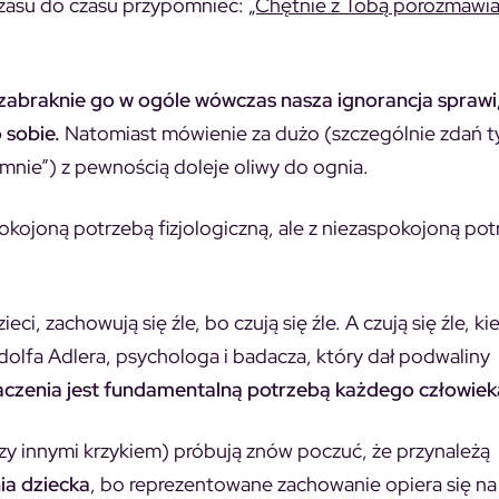
 czasu do czasu przypomnieć:
„Chętnie z Tobą porozmawia
i zabraknie go w ogóle wówczas nasza ignorancja sprawi
 sobie.
Natomiast mówienie za dużo (szczególnie zdań t
a mnie”) z pewnością doleje oliwy do ognia.
pokojoną potrzebą fizjologiczną, ale z niezaspokojoną po
, zachowują się źle, bo czują się źle. A czują się źle, ki
dolfa Adlera, psychologa i badacza, który dał podwaliny
naczenia jest fundamentalną potrzebą każdego człowiek
y innymi krzykiem) próbują znów poczuć, że przynależą
ia dziecka
, bo reprezentowane zachowanie opiera się n