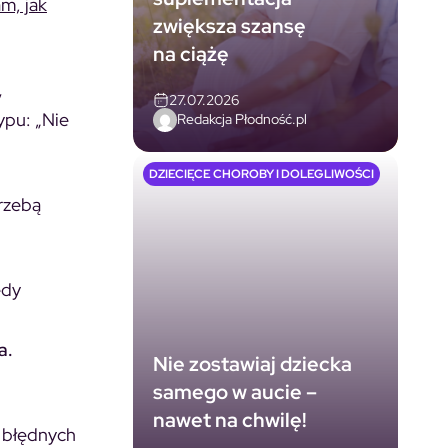
m, jak
zwiększa szansę
na ciążę
,
27.07.2026
ypu: „Nie
Redakcja Płodność.pl
DZIECIĘCE CHOROBY I DOLEGLIWOŚCI
trzebą
edy
a.
Nie zostawiaj dziecka
samego w aucie –
nawet na chwilę!
a błędnych