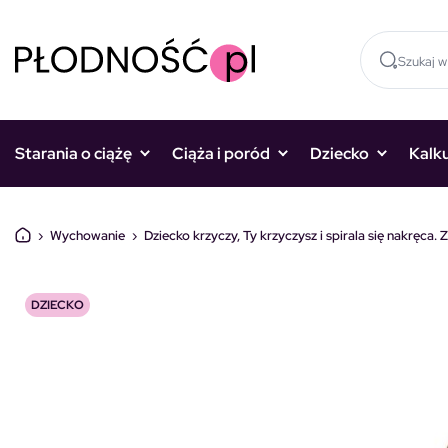
Skocz do treści
Starania o ciążę
Ciąża i poród
Dziecko
Kalk
›
Wychowanie
›
Dziecko krzyczy, Ty krzyczysz i spirala się nakręca. 
DZIECKO