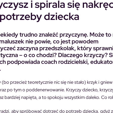
czysz i spirala się nakrę
j potrzeby dziecka
iekiedy trudno znaleźć przyczynę. Może t
 – maluszek nie powie, co jest powodem
rzyczeć zaczyna przedszkolak, który sprawni
atyczna –
o co chodzi? Dlaczego krzyczy? S
ach podpowiada coach rodzicielski, edukato
.
 (
bo przecież teoretycznie nic się nie stało
) krzyk i gniew
zaraz po tym o poddenerwowanie. Krzyczy dziecko, krzyczy
az bardziej napięta, a to spokoju wszystkim daleko. Co ro
radzi, aby spróbować dotrzeć do potrzeb dziecka, gdyż 