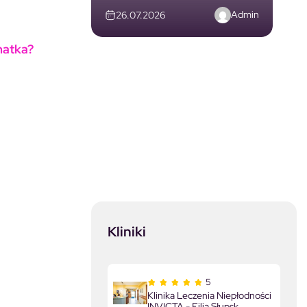
Admin
26.07.2026
matka?
Kliniki
5
Klinika Leczenia Niepłodności
INVICTA - Filia Słupsk