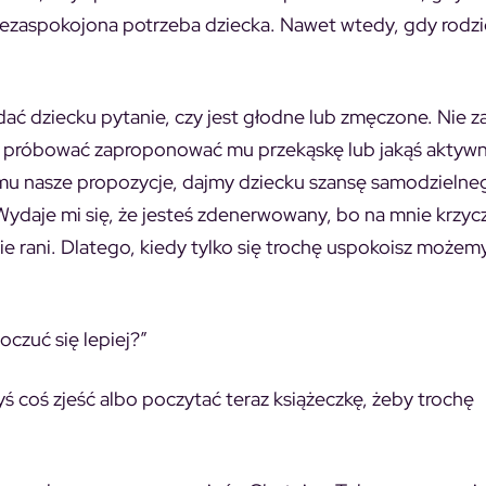
 niezaspokojona potrzeba dziecka. Nawet wtedy, gdy rodz
dać dziecku pytanie, czy jest głodne lub zmęczone. Nie 
ęc próbować zaproponować mu przekąskę lub jakąś aktyw
mu nasze propozycje,
dajmy dziecku szansę samodzielne
Wydaje mi się, że jesteś zdenerwowany, bo na mnie krzyc
mnie rani. Dlatego, kiedy tylko się trochę uspokoisz możem
oczuć się lepiej?”
yś coś zjeść albo poczytać teraz książeczkę, żeby trochę