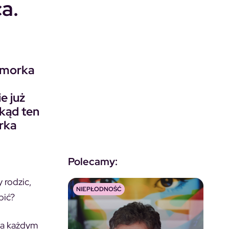
ca.
o morka
e już
kąd ten
rka
Polecamy:
 rodzic,
NIEPŁODNOŚĆ
bić?
za każdym