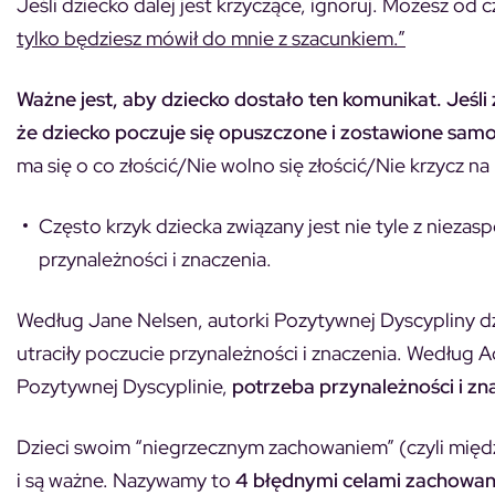
Jeśli dziecko dalej jest krzyczące, ignoruj. Możesz od
tylko będziesz mówił do mnie z szacunkiem.”
Ważne jest, aby dziecko dostało ten komunikat. Jeśl
że dziecko poczuje się opuszczone i zostawione samo
ma się o co złościć/Nie wolno się złościć/Nie krzycz n
Często krzyk dziecka związany jest nie tyle z niezas
przynależności i znaczenia.
Według Jane Nelsen, autorki Pozytywnej Dyscypliny dzieci
utraciły poczucie przynależności i znaczenia. Według A
Pozytywnej Dyscyplinie,
potrzeba przynależności i z
Dzieci swoim “niegrzecznym zachowaniem” (czyli międz
i są ważne. Nazywamy to
4 błędnymi celami zachowan