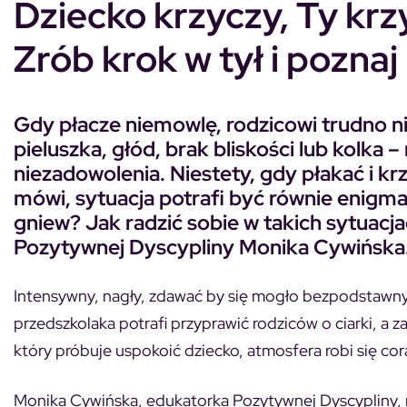
Dziecko krzyczy, Ty krzy
Zrób krok w tył i pozna
Gdy płacze niemowlę, rodzicowi trudno n
pieluszka, głód, brak bliskości lub kolka
niezadowolenia. Niestety, gdy płakać i k
mówi, sytuacja potrafi być równie enigm
gniew?
Jak radzić sobie w takich sytuacj
Pozytywnej Dyscypliny Monika Cywińska
Intensywny, nagły, zdawać by się mogło bezpodstawny
przedszkolaka potrafi przyprawić rodziców o ciarki, a 
który próbuje uspokoić dziecko, atmosfera robi się cor
Monika Cywińska, edukatorka Pozytywnej Dyscypliny, 