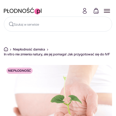
Skocz do treści
›
Niepłodność damska
›
In vitro nie zmienia natury, ale jej pomaga! Jak przygotować się do IVF
NIEPŁODNOŚĆ