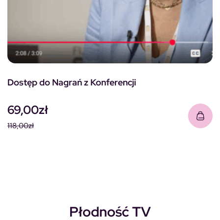
Dostęp do Nagrań z Konferencji
69,00
zł
118,00
zł
Pierwotna cena wynosiła: 118,00zł.
Aktualna cena wynosi: 69,00zł.
Płodność TV