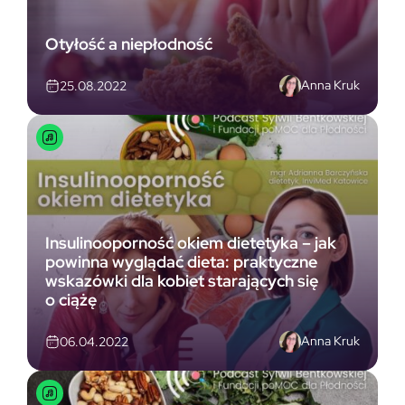
Otyłość a niepłodność
Anna Kruk
25.08.2022
Insulinooporność okiem dietetyka – jak
powinna wyglądać dieta: praktyczne
wskazówki dla kobiet starających się
o ciążę
Anna Kruk
06.04.2022