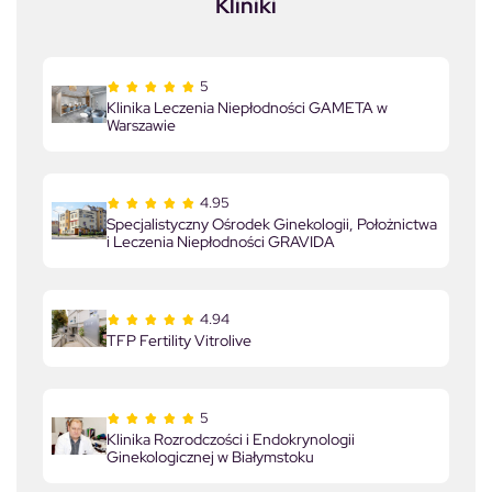
Kliniki
5
Klinika Leczenia Niepłodności GAMETA w
Warszawie
4.95
Specjalistyczny Ośrodek Ginekologii, Położnictwa
i Leczenia Niepłodności GRAVIDA
4.94
TFP Fertility Vitrolive
5
Klinika Rozrodczości i Endokrynologii
Ginekologicznej w Białymstoku