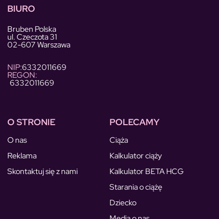
BIURO
Bruben Polska
ul. Czeczota 31
02-607 Warszawa
NIP:
6332011669
REGON:
6332011669
O STRONIE
POLECAMY
O nas
Ciąża
Reklama
Kalkulator ciąży
Skontaktuj się z nami
Kalkulator BETA HCG
Starania o ciążę
Dziecko
Media o nas