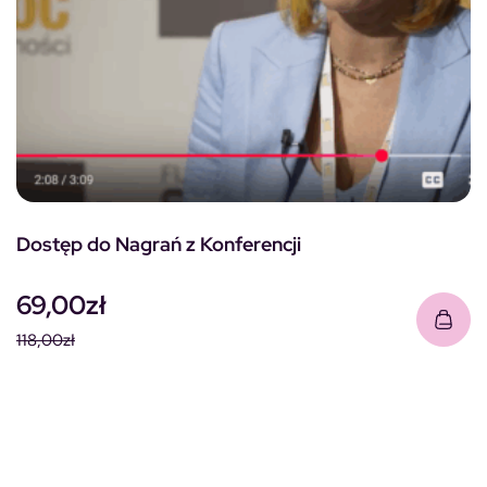
Dostęp do Nagrań z Konferencji
69,00
zł
118,00
zł
Pierwotna cena wynosiła: 118,00zł.
Aktualna cena wynosi: 69,00zł.