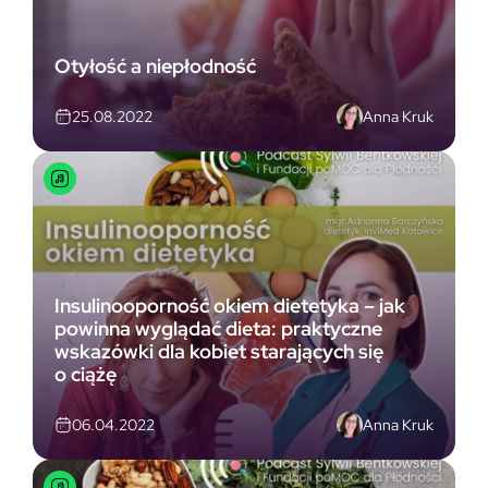
Otyłość a niepłodność
Anna Kruk
25.08.2022
Insulinooporność okiem dietetyka – jak
powinna wyglądać dieta: praktyczne
wskazówki dla kobiet starających się
o ciążę
Anna Kruk
06.04.2022