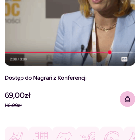
Dostęp do Nagrań z Konferencji
69,00
zł
118,00
zł
Pierwotna cena wynosiła: 118,00zł.
Aktualna cena wynosi: 69,00zł.