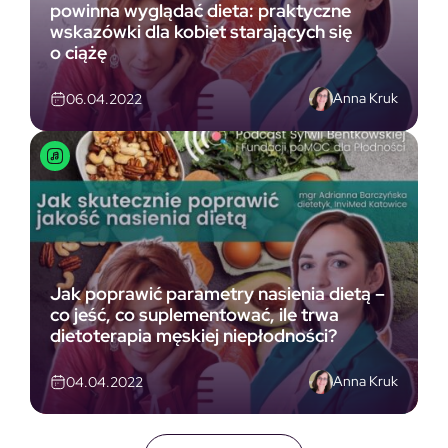
powinna wyglądać dieta: praktyczne
wskazówki dla kobiet starających się
o ciążę
Anna Kruk
06.04.2022
Jak poprawić parametry nasienia dietą –
co jeść, co suplementować, ile trwa
dietoterapia męskiej niepłodności?
Anna Kruk
04.04.2022