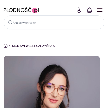
Skocz do treści
›
MGR SYLWIA LESZCZYŃSKA