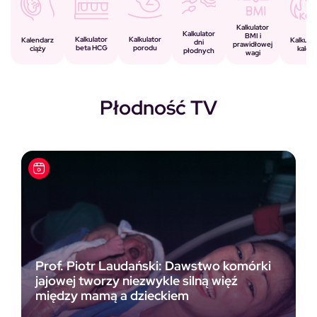
Kalkulator
Kalkulator
BMI i
Kalkulator
Kalkulator
Kalendarz
Kalkulat
dni
prawidłowej
porodu
beta HCG
ciąży
kalorii
płodnych
wagi
Płodność TV
Prof. Piotr Laudański: Dawstwo komórki
jajowej tworzy niezwykle silną więź
między mamą a dzieckiem