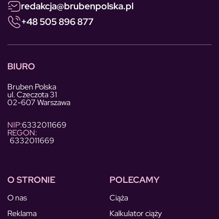
redakcja@brubenpolska.pl
+48 505 896 877
BIURO
Bruben Polska
ul. Czeczota 31
02-607 Warszawa
NIP:
6332011669
REGON:
6332011669
O STRONIE
POLECAMY
O nas
Ciąża
Reklama
Kalkulator ciąży