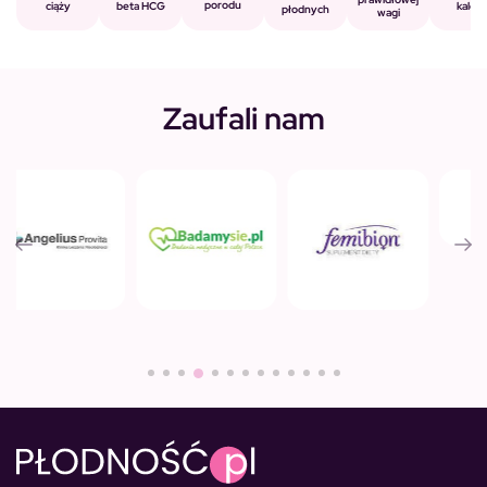
porodu
beta HCG
ciąży
kalorii
płodnych
wagi
Zaufali nam