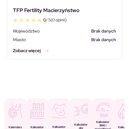
TFP Fertility Macierzyństwo
0
/ 5
(0 opinii)
Województwo
Brak danych
Miasto
Brak danych
Zobacz więcej
Kalkulator
Kalkulator
BMI i
Kalkulator
Kalkulator
Kalendarz
Kalkulat
dni
prawidłowej