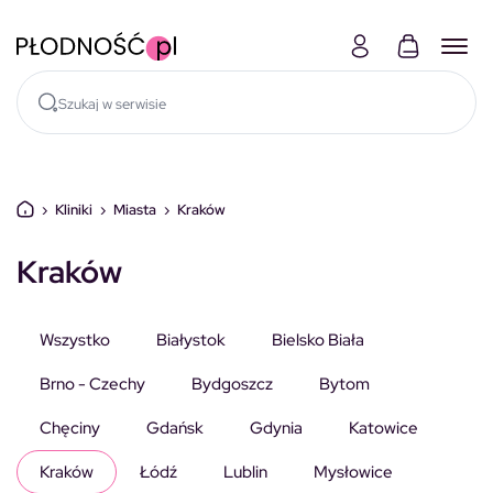
Skocz do treści
›
Kliniki
›
Miasta
›
Kraków
Kraków
Wszystko
Białystok
Bielsko Biała
Brno - Czechy
Bydgoszcz
Bytom
Chęciny
Gdańsk
Gdynia
Katowice
Kraków
Łódź
Lublin
Mysłowice