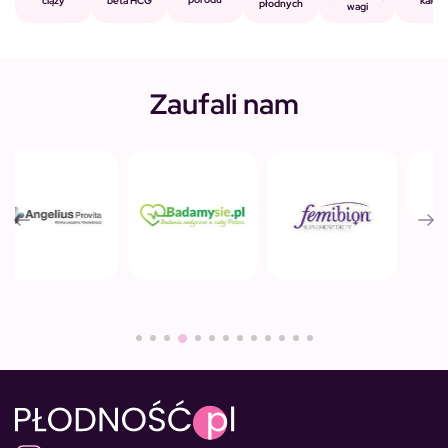
beta HCG
ciąży
kalorii
płodnych
wagi
Zaufali nam