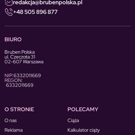
redakcja@brubenpolska.pl
+48 505 896 877
BIURO
Bruben Polska
ul. Czeczota 31
02-607 Warszawa
NIP:
6332011669
REGON:
6332011669
O STRONIE
POLECAMY
O nas
Ciąża
Reklama
Kalkulator ciąży