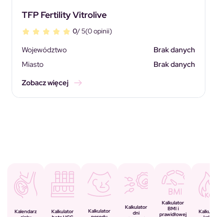
TFP Fertility Vitrolive
0
/ 5
(0 opinii)
Województwo
Brak danych
Miasto
Brak danych
Zobacz więcej
Kalkulator
Kalkulator
BMI i
Kalkulator
Kalkulator
Kalendarz
Kalkulat
dni
prawidłowej
porodu