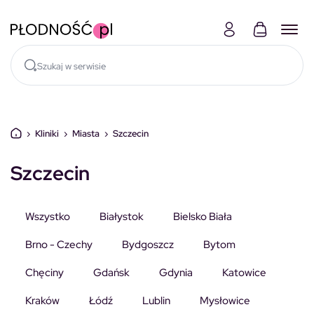
Skocz do treści
›
Kliniki
›
Miasta
›
Szczecin
Szczecin
Wszystko
Białystok
Bielsko Biała
Brno - Czechy
Bydgoszcz
Bytom
Chęciny
Gdańsk
Gdynia
Katowice
Kraków
Łódź
Lublin
Mysłowice