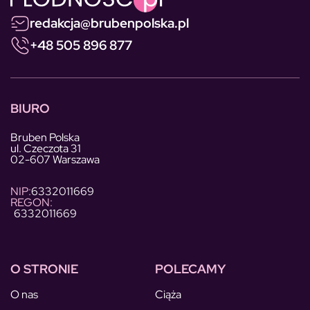
redakcja@brubenpolska.pl
+48 505 896 877
BIURO
Bruben Polska
ul. Czeczota 31
02-607 Warszawa
NIP:
6332011669
REGON:
6332011669
O STRONIE
POLECAMY
O nas
Ciąża