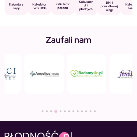
Kalkulator
BMI i
Kalkulator
Kalkulator
Kalendarz
Kalkulat
dni
prawidłowej
porodu
beta HCG
ciąży
kalorii
płodnych
wagi
Zaufali nam