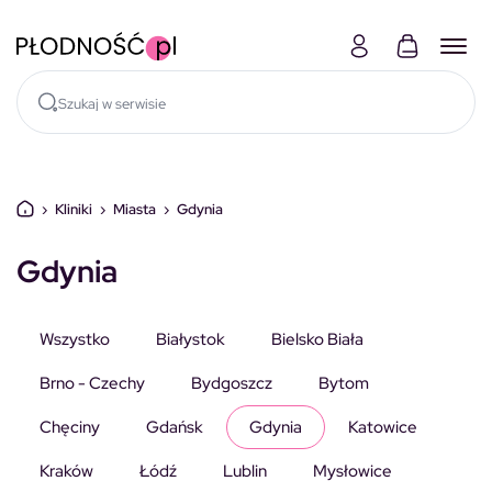
Skocz do treści
›
Kliniki
›
Miasta
›
Gdynia
Gdynia
Wszystko
Białystok
Bielsko Biała
Brno - Czechy
Bydgoszcz
Bytom
Chęciny
Gdańsk
Gdynia
Katowice
Kraków
Łódź
Lublin
Mysłowice