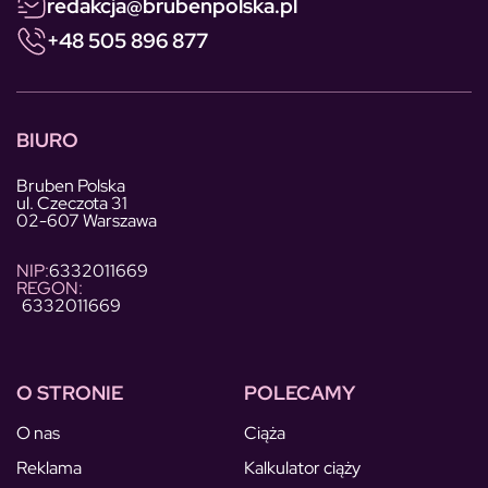
redakcja@brubenpolska.pl
+48 505 896 877
BIURO
Bruben Polska
ul. Czeczota 31
02-607 Warszawa
NIP:
6332011669
REGON:
6332011669
O STRONIE
POLECAMY
O nas
Ciąża
Reklama
Kalkulator ciąży