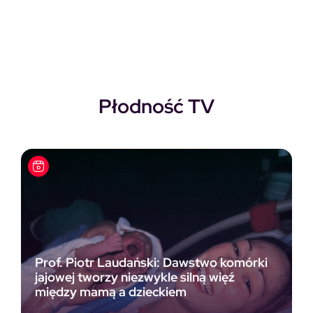
Pierwotna cena wynosiła: 118,00zł.
Aktualna cena wynosi: 69,00zł.
Płodność TV
Prof. Piotr Laudański: Dawstwo komórki
jajowej tworzy niezwykle silną więź
między mamą a dzieckiem