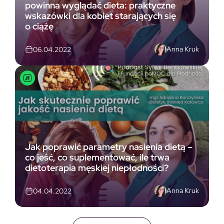
powinna wyglądać dieta: praktyczne
wskazówki dla kobiet starających się
o ciążę
Anna Kruk
06.04.2022
Jak poprawić parametry nasienia dietą –
co jeść, co suplementować, ile trwa
dietoterapia męskiej niepłodności?
Anna Kruk
04.04.2022