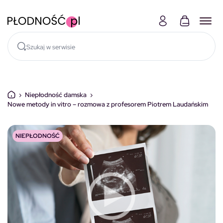
Skocz do treści
›
Niepłodność damska
›
Nowe metody in vitro – rozmowa z profesorem Piotrem Laudańskim
NIEPŁODNOŚĆ