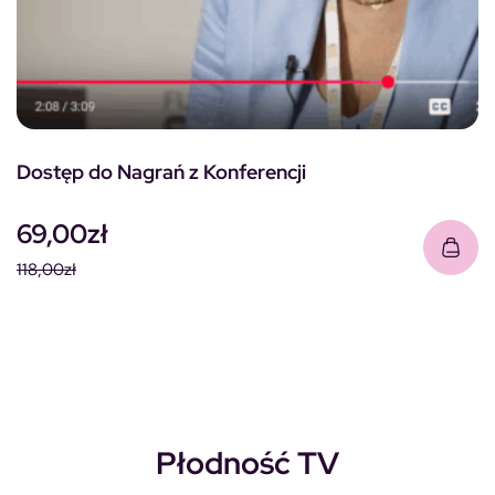
Dostęp do Nagrań z Konferencji
69,00
zł
118,00
zł
Pierwotna cena wynosiła: 118,00zł.
Aktualna cena wynosi: 69,00zł.
Płodność TV