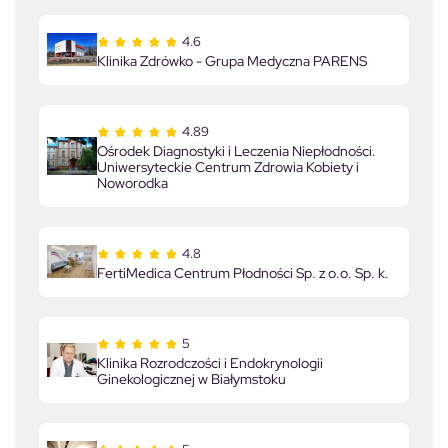
4.6
Klinika Zdrówko - Grupa Medyczna PARENS
4.89
Ośrodek Diagnostyki i Leczenia Niepłodności.
Uniwersyteckie Centrum Zdrowia Kobiety i
Noworodka
4.8
FertiMedica Centrum Płodności Sp. z o.o. Sp. k.
5
Klinika Rozrodczości i Endokrynologii
Ginekologicznej w Białymstoku