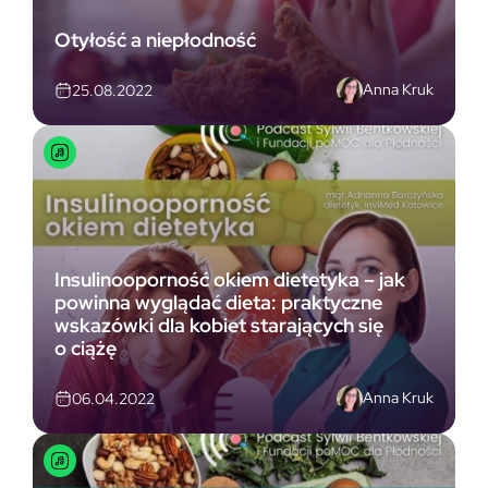
Otyłość a niepłodność
Anna Kruk
25.08.2022
Insulinooporność okiem dietetyka – jak
powinna wyglądać dieta: praktyczne
wskazówki dla kobiet starających się
o ciążę
Anna Kruk
06.04.2022