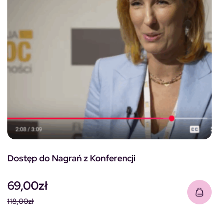
Dostęp do Nagrań z Konferencji
69,00
zł
118,00
zł
Pierwotna cena wynosiła: 118,00zł.
Aktualna cena wynosi: 69,00zł.