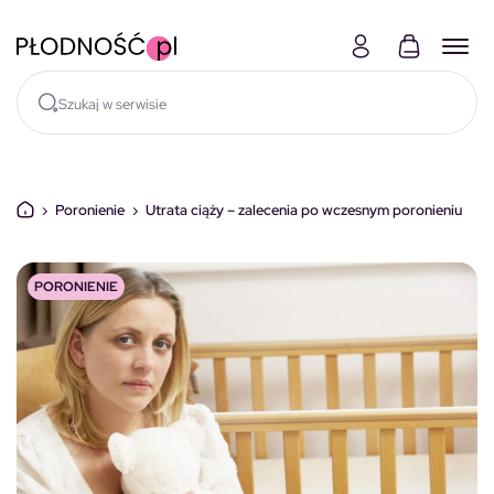
Skocz do treści
›
Poronienie
›
Utrata ciąży – zalecenia po wczesnym poronieniu
PORONIENIE