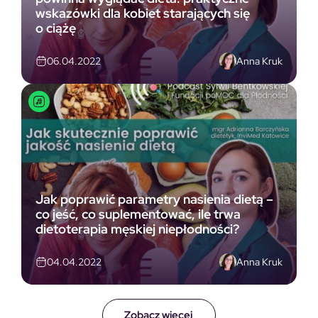
wskazówki dla kobiet starających się
o ciążę
Anna Kruk
06.04.2022
Jak poprawić parametry nasienia dietą –
co jeść, co suplementować, ile trwa
dietoterapia męskiej niepłodności?
Anna Kruk
04.04.2022
Zobacz więcej