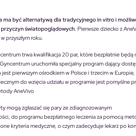
 ma być alternatywą dla tradycyjnego in vitro i możliw
ą z przyczyn światopoglądowych.
Pierwsze dziecko z Ane
 w przyszłym roku.
ncentrum trwa kwalifikacja 20 par, które bezpłatnie będą
ja Gyncentrum uruchomiła specjalny program dający dost
jest pierwszym ośrodkiem w Polsce i trzecim w Europie,
ecznym do wzięcia udziału w programie jest pomyślne pr
etody AneVivo
izyty mogą zgłaszać się pary ze zdiagnozowanym
ci, do programu bezpłatnego leczenia za pomocą met
ślone kryteria medyczne, o czym zadecyduje lekarz po kons