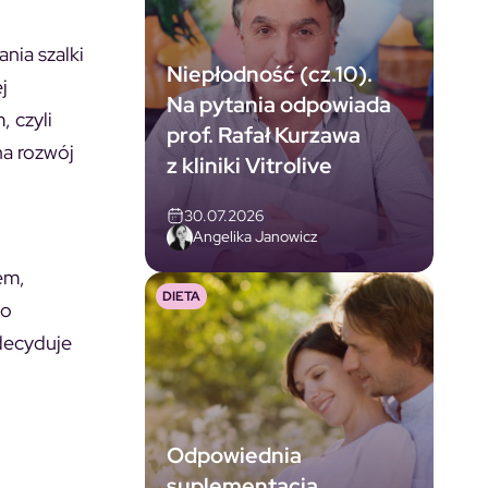
nia szalki
Niepłodność (cz.10).
j
Na pytania odpowiada
 czyli
prof. Rafał Kurzawa
na rozwój
z kliniki Vitrolive
30.07.2026
Angelika Janowicz
,
em,
DIETA
go
decyduje
Odpowiednia
suplementacja