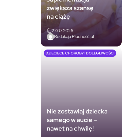
zwiększa szansę
na ciążę
27.07.2026
Redakcja Płodność.pl
DZIECIĘCE CHOROBY I DOLEGLIWOŚCI
Nie zostawiaj dziecka
samego w aucie –
nawet na chwilę!