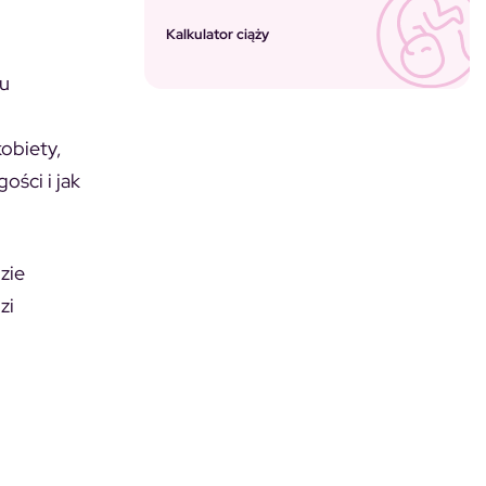
Kalkulator ciąży
iu
kobiety,
ości i jak
zie
zi