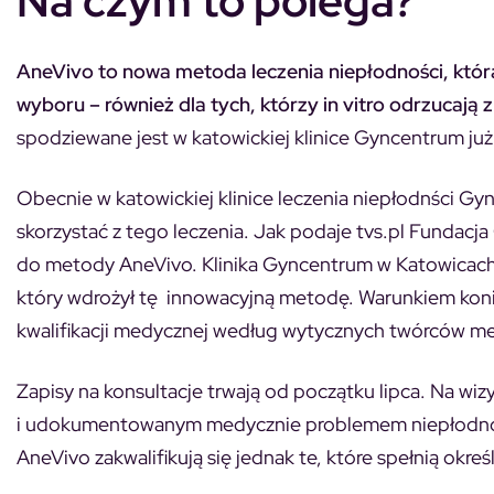
Na czym to polega?
AneVivo to nowa metoda leczenia niepłodności, która
wyboru – również dla tych, którzy in vitro odrzucaj
spodziewane jest w katowickiej klinice Gyncentrum już
Obecnie w katowickiej klinice leczenia niepłodnści Gy
skorzystać z tego leczenia. Jak podaje tvs.pl Fundac
do metody AneVivo. Klinika Gyncentrum w Katowicach 
który wdrożył tę innowacyjną metodę. Warunkiem koni
kwalifikacji medycznej według wytycznych twórców m
Zapisy na konsultacje trwają od początku lipca. Na w
i udokumentowanym medycznie problemem niepłodnoś
AneVivo zakwalifikują się jednak te, które spełnią okre