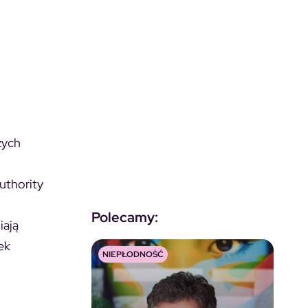
zych
uthority
Polecamy:
iają
ek
NIEPŁODNOŚĆ