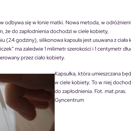
ów odbywa się w łonie matki. Nowa metoda, w odróżnien
ym, że do zapłodnienia dochodzi w ciele kobiety,
iu (24 godziny), silikonowa kapsuła jest usuwana z ciała 
ek” ma zaledwie 1 milimetr szerokości i 1 centymetr dług
lerowany przez ciało kobiety.
Kapsułka, która umieszczana będ
w ciele kobiety. To w niej dochod
do zapłodnienia. Fot. mat.pras.
Gyncentrum