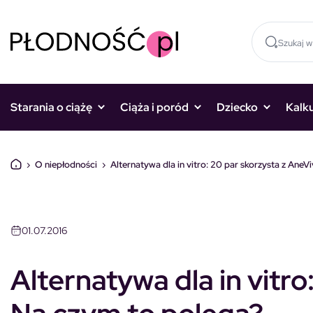
Skocz do treści
Starania o ciążę
Ciąża i poród
Dziecko
Kalk
›
O niepłodności
›
Alternatywa dla in vitro: 20 par skorzysta z AneV
01.07.2016
Alternatywa dla in vitro