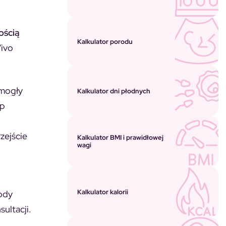
ością
Kalkulator porodu
Vivo
 mogły
Kalkulator dni płodnych
ęp
zejście
Kalkulator BMI i prawidłowej
wagi
Kalkulator kalorii
ody
ultacji.