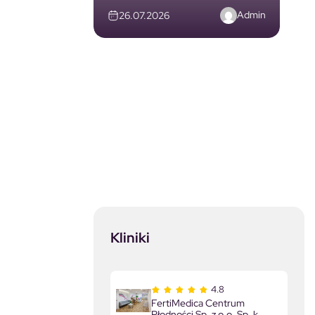
Admin
26.07.2026
Kliniki
4.8
FertiMedica Centrum
Płodności Sp. z o.o. Sp. k.