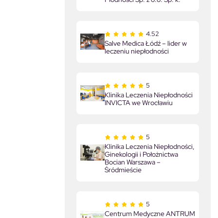
4.52
Salve Medica Łódź – lider w
leczeniu niepłodności
5
Klinika Leczenia Niepłodności
INVICTA we Wrocławiu
5
Klinika Leczenia Niepłodności,
Ginekologii i Położnictwa
Bocian Warszawa –
Śródmieście
5
Centrum Medyczne ANTRUM