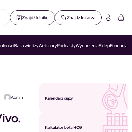
Znajdź klinikę
Znajdź lekarza
alności
Baza wiedzy
Webinary
Podcasty
Wydarzenia
Sklep
Fundacja
Admin
Kalendarz ciąży
ivo.
Kalkulator beta HCG