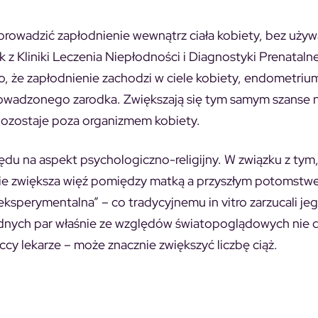
rowadzić zapłodnienie wewnątrz ciała kobiety, bez używa
 z Kliniki Leczenia Niepłodności i Diagnostyki Prenatalne
, że zapłodnienie zachodzi w ciele kobiety, endometrium,
rowadzonego zarodka. Zwiększają się tym samym szanse 
 pozostaje poza organizmem kobiety.
 na aspekt psychologiczno-religijny. W związku z tym
znie zwiększa więź pomiędzy matką a przyszłym potomstw
 eksperymentalna” – co tradycyjnemu in vitro zarzucali je
łodnych par właśnie ze względów światopoglądowych nie 
ccy lekarze – może znacznie zwiększyć liczbę ciąż.