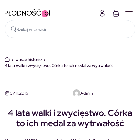
Skocz do treści
›
wasze historie
›
4 lata walki i zwycięstwo. Córka to ich medal za wytrwałość
07.11.2016
Admin
4 lata walki i zwycięstwo. Córka
to ich medal za wytrwałość