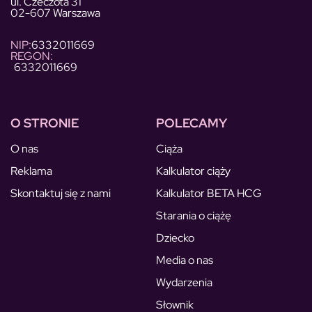
ul. Czeczota 31
02-607 Warszawa
NIP:
6332011669
REGON:
6332011669
O STRONIE
POLECAMY
O nas
Ciąża
Reklama
Kalkulator ciąży
Skontaktuj się z nami
Kalkulator BETA HCG
Starania o ciążę
Dziecko
Media o nas
Wydarzenia
Słownik