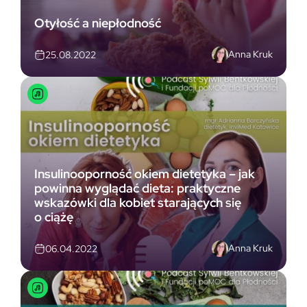
Otyłość a niepłodność
Anna Kruk
25.08.2022
Insulinooporność okiem dietetyka – jak
powinna wyglądać dieta: praktyczne
wskazówki dla kobiet starających się
o ciążę
Anna Kruk
06.04.2022