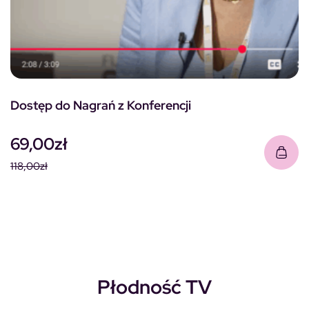
Dostęp do Nagrań z Konferencji
69,00
zł
118,00
zł
Pierwotna cena wynosiła: 118,00zł.
Aktualna cena wynosi: 69,00zł.
Płodność TV