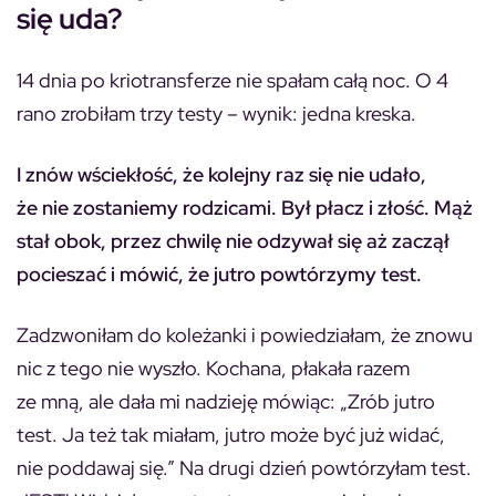
się uda?
14 dnia po kriotransferze nie spałam całą noc. O 4
rano zrobiłam trzy testy – wynik: jedna kreska.
I znów wściekłość, że kolejny raz się nie udało,
że nie zostaniemy rodzicami. Był płacz i złość. Mąż
stał obok, przez chwilę nie odzywał się aż zaczął
pocieszać i mówić, że jutro powtórzymy test.
Zadzwoniłam do koleżanki i powiedziałam, że znowu
nic z tego nie wyszło. Kochana, płakała razem
ze mną, ale dała mi nadzieję mówiąc: „Zrób jutro
test. Ja też tak miałam, jutro może być już widać,
nie poddawaj się.” Na drugi dzień powtórzyłam test.