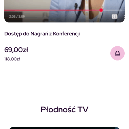
Dostęp do Nagrań z Konferencji
69,00
zł
118,00
zł
Pierwotna cena wynosiła: 118,00zł.
Aktualna cena wynosi: 69,00zł.
Płodność TV