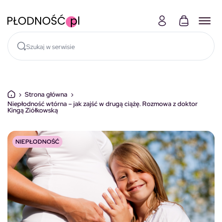
Skocz do treści
›
Strona główna
›
Niepłodność wtórna – jak zajść w drugą ciążę. Rozmowa z doktor
Kingą Ziółkowską
NIEPŁODNOŚĆ