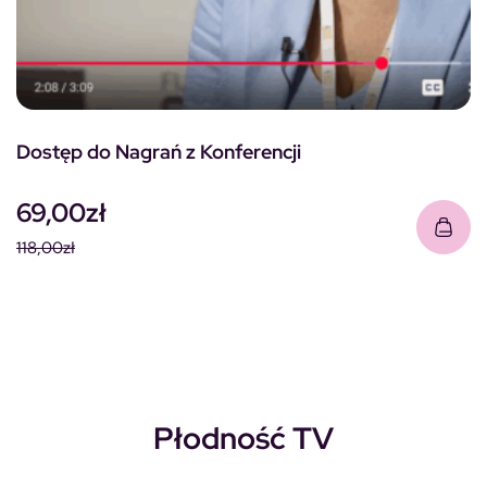
Dostęp do Nagrań z Konferencji
69,00
zł
118,00
zł
Pierwotna cena wynosiła: 118,00zł.
Aktualna cena wynosi: 69,00zł.
Płodność TV