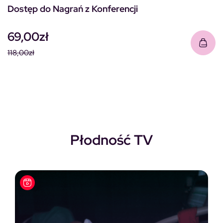
Dostęp do Nagrań z Konferencji
69,00
zł
118,00
zł
Pierwotna cena wynosiła: 118,00zł.
Aktualna cena wynosi: 69,00zł.
Płodność TV