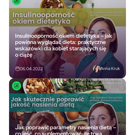
Insulinooporność okiem dietetyka – jak
powinna wyglądać dieta: praktyczne
wskazówki dla kobiet starających się
o ciążę
Anna Kruk
06.04.2022
Jak poprawić parametry nasienia dietą –
co jeść, co suplementować, ile trwa