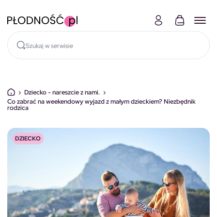
Skocz do treści
›
Dziecko - nareszcie z nami.
›
Co zabrać na weekendowy wyjazd z małym dzieckiem? Niezbędnik
rodzica
DZIECKO