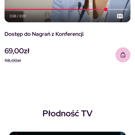
Dostęp do Nagrań z Konferencji
69,00
zł
118,00
zł
Pierwotna cena wynosiła: 118,00zł.
Aktualna cena wynosi: 69,00zł.
Płodność TV