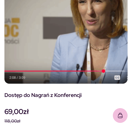
Dostęp do Nagrań z Konferencji
69,00
zł
118,00
zł
Pierwotna cena wynosiła: 118,00zł.
Aktualna cena wynosi: 69,00zł.