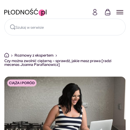
Skocz do treści
›
Rozmowy z ekspertem
›
Czy można zwolnić ciężarną – sprawdź, jakie masz prawa [radzi
mecenas Joanna Parafianowicz]
CIĄŻA I PORÓD