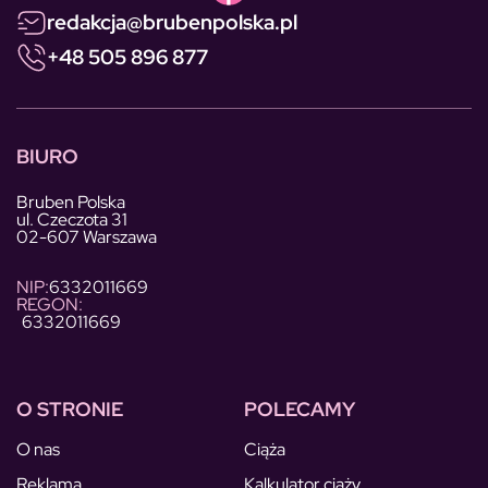
redakcja@brubenpolska.pl
+48 505 896 877
BIURO
Bruben Polska
ul. Czeczota 31
02-607 Warszawa
NIP:
6332011669
REGON:
6332011669
O STRONIE
POLECAMY
O nas
Ciąża
Reklama
Kalkulator ciąży