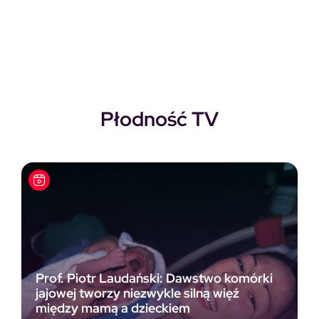
Pierwotna cena wynosiła: 118,00zł.
Aktualna cena wynosi: 69,00zł.
Płodność TV
Prof. Piotr Laudański: Dawstwo komórki
jajowej tworzy niezwykle silną więź
między mamą a dzieckiem