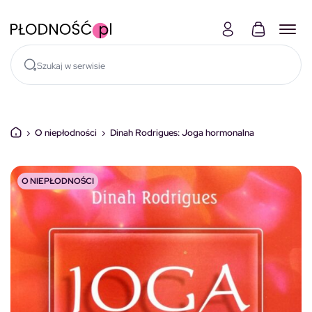
Skocz do treści
›
O niepłodności
›
Dinah Rodrigues: Joga hormonalna
O NIEPŁODNOŚCI