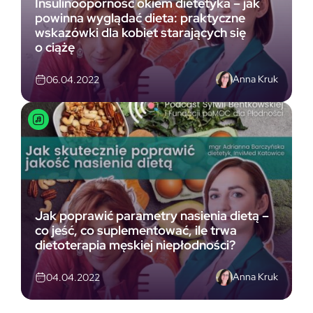
Insulinooporność okiem dietetyka – jak
powinna wyglądać dieta: praktyczne
wskazówki dla kobiet starających się
o ciążę
Anna Kruk
06.04.2022
Jak poprawić parametry nasienia dietą –
co jeść, co suplementować, ile trwa
dietoterapia męskiej niepłodności?
Anna Kruk
04.04.2022