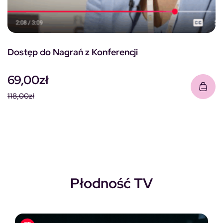
Dostęp do Nagrań z Konferencji
69,00
zł
118,00
zł
Pierwotna cena wynosiła: 118,00zł.
Aktualna cena wynosi: 69,00zł.
Płodność TV