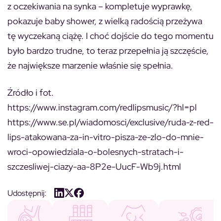
z oczekiwania na synka – kompletuje wyprawkę,
pokazuje baby shower, z wielką radością przeżywa
tę wyczekaną ciążę. I choć dojście do tego momentu
było bardzo trudne, to teraz przepełnia ją szczęście,
że największe marzenie właśnie się spełnia.
Źródło i fot.
https://www.instagram.com/redlipsmusic/?hl=pl
https://www.se.pl/wiadomosci/exclusive/ruda-z-red-
lips-atakowana-za-in-vitro-pisza-ze-zlo-do-mnie-
wroci-opowiedziala-o-bolesnych-stratach-i-
szczesliwej-ciazy-aa-8P2e-UucF-Wb9j.html
Udostępnij: