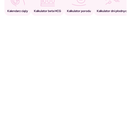
Kalkulator porodu
Kalkulator beta HCG
Kalendarz ciąży
Kalkulator dni płodnych