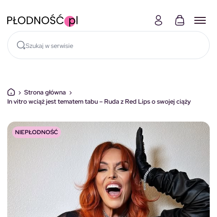
Skocz do treści
›
Strona główna
›
In vitro wciąż jest tematem tabu – Ruda z Red Lips o swojej ciąży
NIEPŁODNOŚĆ