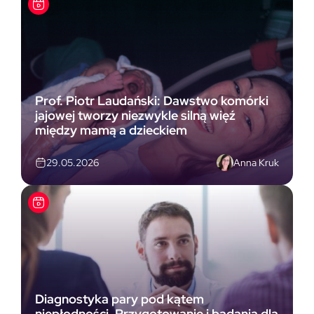
Prof. Piotr Laudański: Dawstwo komórki
jajowej tworzy niezwykle silną więź
między mamą a dzieckiem
Anna Kruk
29.05.2026
Diagnostyka pary pod kątem
niepłodności. Przygotowanie i badania dla