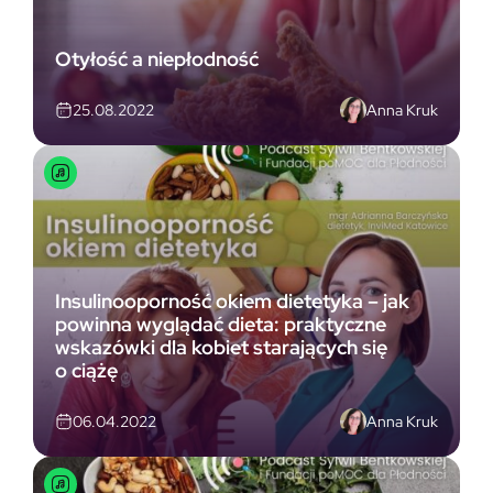
Otyłość a niepłodność
Anna Kruk
25.08.2022
Insulinooporność okiem dietetyka – jak
powinna wyglądać dieta: praktyczne
wskazówki dla kobiet starających się
o ciążę
Anna Kruk
06.04.2022