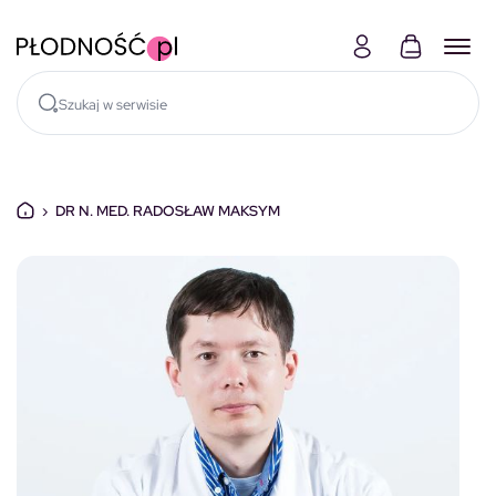
Skocz do treści
›
DR N. MED. RADOSŁAW MAKSYM