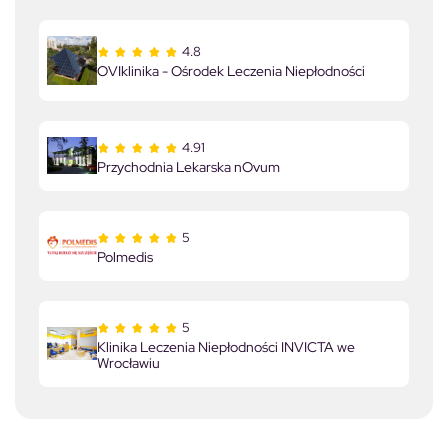
4.8
OVIklinika - Ośrodek Leczenia Niepłodności
4.91
Przychodnia Lekarska nOvum
5
Polmedis
5
Klinika Leczenia Niepłodności INVICTA we
Wrocławiu