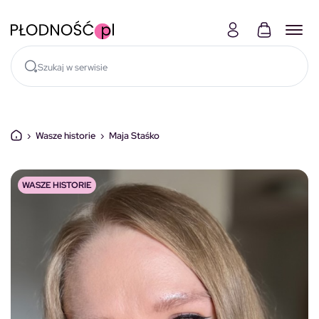
Skocz do treści
›
Wasze historie
›
Maja Staśko
WASZE HISTORIE