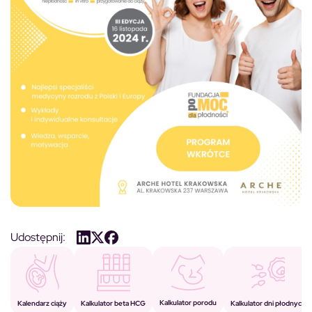
Udostępnij:
Kalkulator porodu
Kalkulator beta HCG
Kalendarz ciąży
Kalkulator dni płodnych