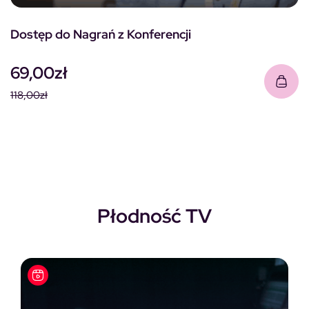
Dostęp do Nagrań z Konferencji
69,00
zł
118,00
zł
Pierwotna cena wynosiła: 118,00zł.
Aktualna cena wynosi: 69,00zł.
Płodność TV