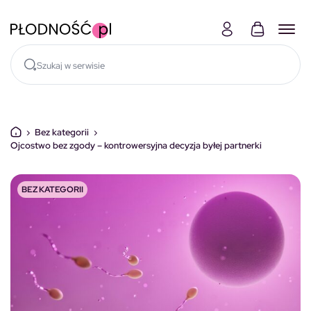
Skocz do treści
›
Bez kategorii
›
Ojcostwo bez zgody – kontrowersyjna decyzja byłej partnerki
BEZ KATEGORII