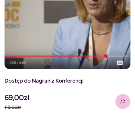
Dostęp do Nagrań z Konferencji
69,00
zł
118,00
zł
Pierwotna cena wynosiła: 118,00zł.
Aktualna cena wynosi: 69,00zł.