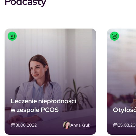
Podcasty
Leczenie niepłodności
w zespole PCOS
Otyłość
Anna Kruk
31.08.2022
25.08.20