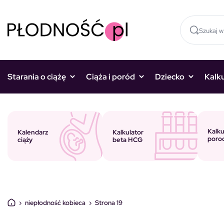
Skocz do treści
Starania o ciążę
Ciąża i poród
Dziecko
Kalk
Kalku
Kalkulator
Kalendarz
poro
beta HCG
ciąży
›
niepłodność kobieca
›
Strona 19