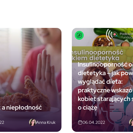
Insulinooporność 
dietetyka – jak po
wyglądać dieta:
praktyczne wskazó
kobiet starających 
 a niepłodność
o ciążę
Anna Kruk
22
06.04.2022