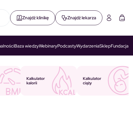
Znajdź klinikę
Znajdź lekarza
alności
Baza wiedzy
Webinary
Podcasty
Wydarzenia
Sklep
Fundacja
Kalkulator
Kalkulator
ciąży
kalorii