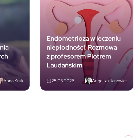
Endometrioza w leczeniu
nia
niepłodności. Rozmowa
ych
z profesorem Piotrem
Laudańskim
Anna Kruk
Angelika Janowicz
25.03.2026