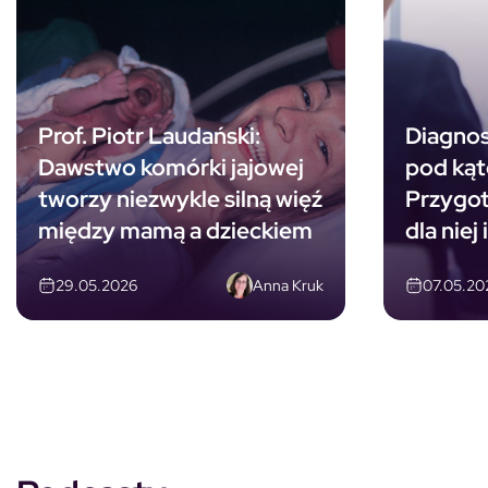
Prof. Piotr Laudański:
Diagnos
Dawstwo komórki jajowej
pod kąt
tworzy niezwykle silną więź
Przygot
między mamą a dzieckiem
dla niej 
Anna Kruk
29.05.2026
07.05.20