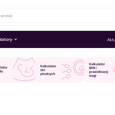
ulatory
Aktu
Kalkulator
Kalkulator
lator
BMI i
dni
du
prawidłowej
płodnych
wagi