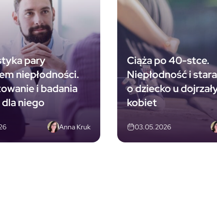
tyka pary
Ciąża po 40-stce.
em niepłodności.
Niepłodność i stara
owanie i badania
o dziecko u dojrzał
i dla niego
kobiet
Anna Kruk
26
03.05.2026