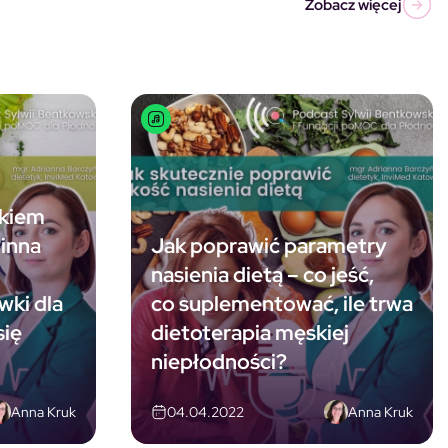
Zobacz więcej
okiem
winna
Jak poprawić parametry
nasienia dietą – co jeść,
wki dla
co suplementować, ile trwa
się
dietoterapia męskiej
niepłodności?
Anna Kruk
Anna Kruk
04.04.2022