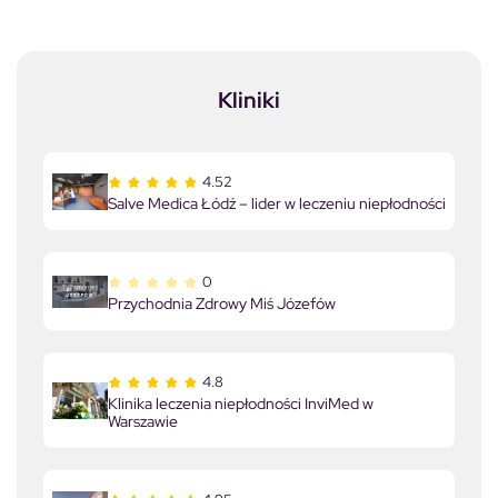
Kliniki
4.52
Salve Medica Łódź – lider w leczeniu niepłodności
0
Przychodnia Zdrowy Miś Józefów
4.8
Klinika leczenia niepłodności InviMed w
Warszawie