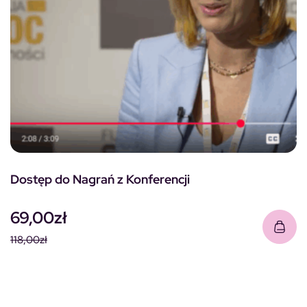
Dostęp do Nagrań z Konferencji
69,00
zł
118,00
zł
Pierwotna cena wynosiła: 118,00zł.
Aktualna cena wynosi: 69,00zł.