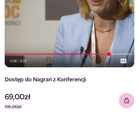
Dostęp do Nagrań z Konferencji
69,00
zł
118,00
zł
Pierwotna cena wynosiła: 118,00zł.
Aktualna cena wynosi: 69,00zł.