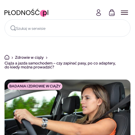
Skocz do treści
›
Zdrowie w ciąży
›
Ciąża a jazda samochodem – czy zapinać pasy, po co adaptery,
do kiedy można prowadzić?
BADANIA I ZDROWIE W CIĄŻY