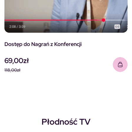
Dostęp do Nagrań z Konferencji
69,00
zł
118,00
zł
Pierwotna cena wynosiła: 118,00zł.
Aktualna cena wynosi: 69,00zł.
Płodność TV