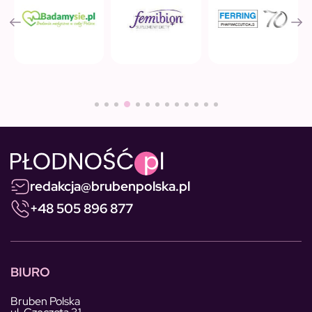
redakcja@brubenpolska.pl
+48 505 896 877
BIURO
Bruben Polska