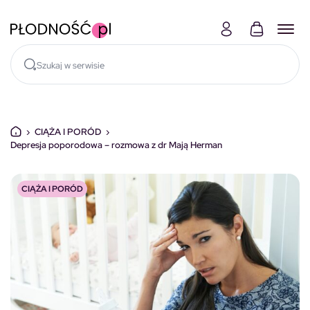
Skocz do treści
›
CIĄŻA I PORÓD
›
Depresja poporodowa – rozmowa z dr Mają Herman
CIĄŻA I PORÓD