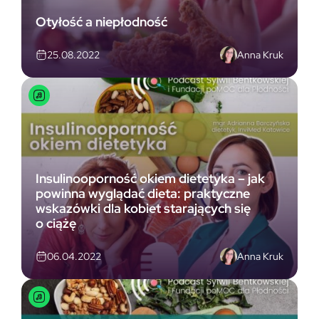
Otyłość a niepłodność
Anna Kruk
25.08.2022
Insulinooporność okiem dietetyka – jak
powinna wyglądać dieta: praktyczne
wskazówki dla kobiet starających się
o ciążę
Anna Kruk
06.04.2022