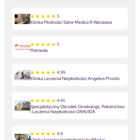
5
Klinika Płodności Salve Medica R Warszawa
5
Polmedis
4.99
Klinika Leczenia Niepłodności Angelius Provita
4.95
Specjalistyczny Ośrodek Ginekologii, Położnictwa
i Leczenia Niepłodności GRAVIDA
4.8
Klinika leczenia niepłodności InviMed w