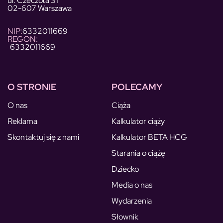
ul. Czeczota 31
02-607 Warszawa
NIP:
6332011669
REGON:
6332011669
O STRONIE
POLECAMY
O nas
Ciąża
Reklama
Kalkulator ciąży
Skontaktuj się z nami
Kalkulator BETA HCG
Starania o ciążę
Dziecko
Media o nas
Wydarzenia
Słownik