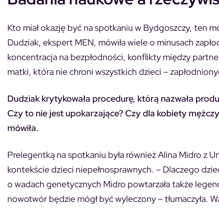
Kto miał okazję być na spotkaniu w Bydgoszczy, ten m
Dudziak, ekspert MEN, mówiła wiele o minusach zapłod
koncentracja na bezpłodności, konflikty między partn
matki, która nie chroni wszystkich dzieci – zapłodnio
Dudziak krytykowała procedurę, którą nazwała produk
Czy to nie jest upokarzające? Czy dla kobiety mężczyz
mówiła.
Prelegentką na spotkaniu była również Alina Midro z 
kontekście dzieci niepełnosprawnych. – Dlaczego dzieci 
o wadach genetycznych Midro powtarzała także legendę
nowotwór będzie mógł być wyleczony – tłumaczyła. W