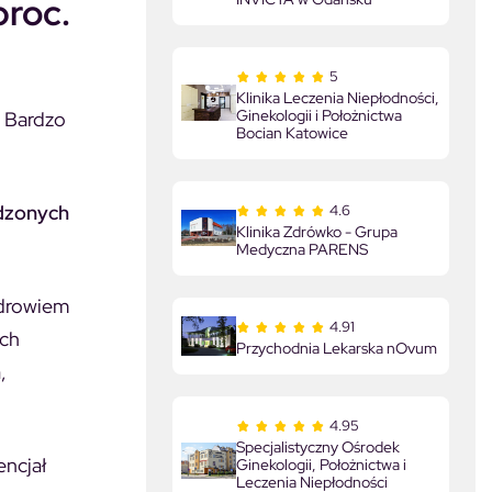
proc.
5
Klinika Leczenia Niepłodności,
Ginekologii i Położnictwa
. Bardzo
Bocian Katowice
odzonych
4.6
Klinika Zdrówko - Grupa
Medyczna PARENS
zdrowiem
4.91
ach
Przychodnia Lekarska nOvum
,
4.95
Specjalistyczny Ośrodek
encjał
Ginekologii, Położnictwa i
Leczenia Niepłodności