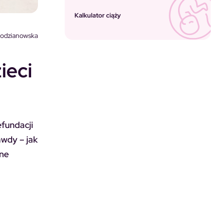
Kalkulator ciąży
lodzianowska
ieci
fundacji
awdy – jak
lne