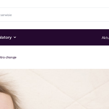
ulatory
Aktu
itro choruje