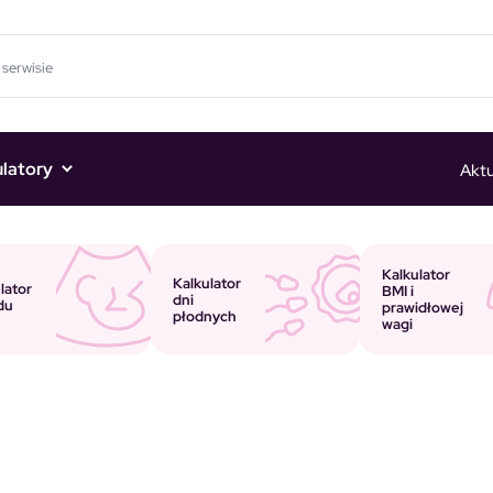
ulatory
Aktu
Kalkulator
Kalkulator
lator
BMI i
dni
du
prawidłowej
płodnych
wagi