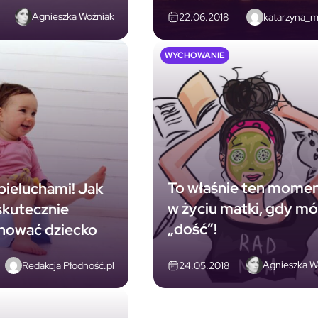
Agnieszka Woźniak
katarzyna_m
22.06.2018
WYCHOWANIE
To właśnie ten mome
pieluchami! Jak
w życiu matki, gdy m
skutecznie
„dość”!
hować dziecko
Agnieszka W
Redakcja Płodność.pl
24.05.2018