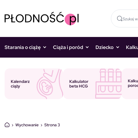
Skocz do treści
Starania o ciążę
Ciąża i poród
Dziecko
Kalk
Kalku
Kalkulator
Kalendarz
poro
beta HCG
ciąży
›
Wychowanie
›
Strona 3