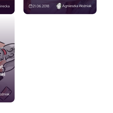
Agnieszka Woźniak
irecka
21.06.2018
nt
ówi
oźniak