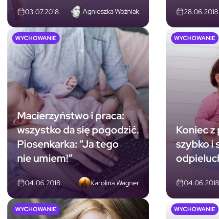
Agnieszka Woźniak
03.07.2018
28.06.2018
WYCHOWANIE
WYCHOWANIE
Macierzyństwo i praca:
wszystko da się pogodzić.
Koniec z 
Piosenkarka: “Ja tego
szybko i 
nie umiem!”
odpieluc
Karolina Wagner
04.06.2018
04.06.2018
WYCHOWANIE
WYCHOWANIE