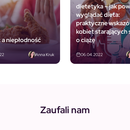
dietetyka – jak po
wyglądać dieta:
praktyczne wskazó
kobiet starających 
 a niepłodność
o ciążę
Anna Kruk
22
06.04.2022
Zaufali nam