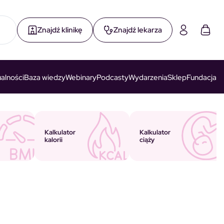
Znajdź klinikę
Znajdź lekarza
alności
Baza wiedzy
Webinary
Podcasty
Wydarzenia
Sklep
Fundacja
Kalkulator
Kalkulator
ciąży
kalorii