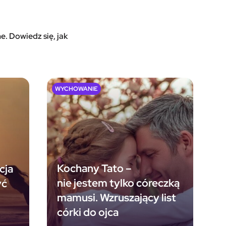
. Dowiedz się, jak
WYCHOWANIE
Kochany Tato –
cja
nie jestem tylko córeczką
yć
mamusi. Wzruszający list
córki do ojca