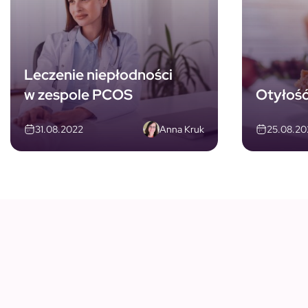
Leczenie niepłodności
w zespole PCOS
Otyłość
Anna Kruk
31.08.2022
25.08.20