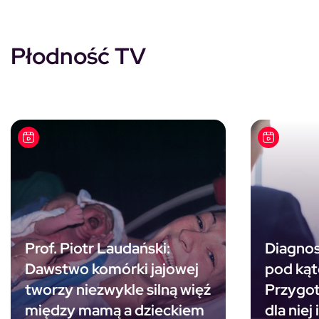
Płodność TV
Prof. Piotr Laudański:
Diagnos
Dawstwo komórki jajowej
pod kąt
tworzy niezwykle silną więź
Przygot
między mamą a dzieckiem
dla niej 