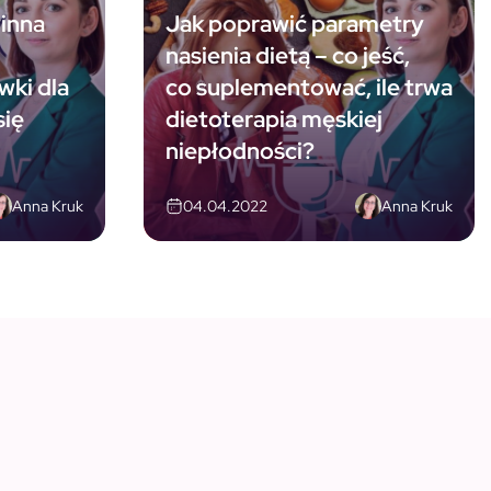
winna
Jak poprawić parametry
nasienia dietą – co jeść,
wki dla
co suplementować, ile trwa
się
dietoterapia męskiej
niepłodności?
Anna Kruk
Anna Kruk
04.04.2022