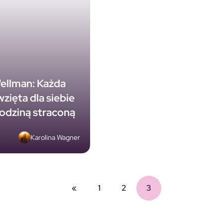
ellman: Każda
zięta dla siebie
godziną straconą
Karolina Wagner
«
1
2
3