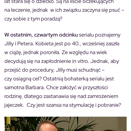
lat stara się o dziecko. Są na liście oczekujących
na leczenie, jednak w ich związku zaczyna się psuć –
czy sobie z tym poradzą?
W ostatnim, czwartym odcinku
serialu poznajemy
Jilly i Petera. Kobieta jest po 40., wcześniej zaszła
w ciążę, jednak poroniła. Ze względu na wiek
decydują się na zapłodnienie in vitro. Jednak, aby
przejść do procedury, Jilly musi schudnąć –
czy osiągną cel? Ostatnią bohaterką serialu jest
samotna Barbara. Chce założyć w przyszłości
rodzinę, dlatego zastanawia się nad zamrożeniem
jajeczek. Czy jest szansa na stymulację i pobranie?