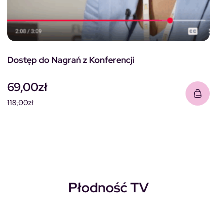
Dostęp do Nagrań z Konferencji
69,00
zł
118,00
zł
Pierwotna cena wynosiła: 118,00zł.
Aktualna cena wynosi: 69,00zł.
Płodność TV