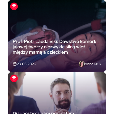
Prof. Piotr Laudański: Dawstwo komórki
jajowej tworzy niezwykle silną więź
między mamą a dzieckiem
Anna Kruk
29.05.2026
Diagnostyka pary pod kątem