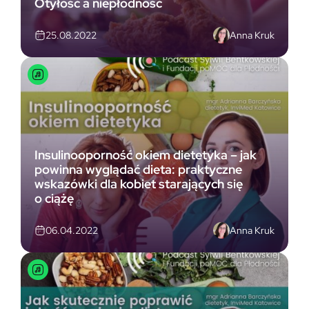
Otyłość a niepłodność
Anna Kruk
25.08.2022
Insulinooporność okiem dietetyka – jak
powinna wyglądać dieta: praktyczne
wskazówki dla kobiet starających się
o ciążę
Anna Kruk
06.04.2022