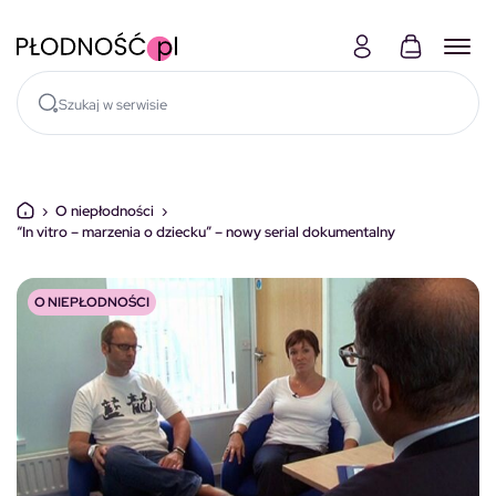
Skocz do treści
›
O niepłodności
›
“In vitro – marzenia o dziecku” – nowy serial dokumentalny
O NIEPŁODNOŚCI