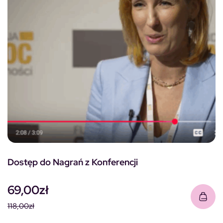
Dostęp do Nagrań z Konferencji
69,00
zł
118,00
zł
Pierwotna cena wynosiła: 118,00zł.
Aktualna cena wynosi: 69,00zł.