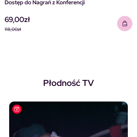
Dostęp do Nagrań z Konferencji
69,00
zł
118,00
zł
Pierwotna cena wynosiła: 118,00zł.
Aktualna cena wynosi: 69,00zł.
Płodność TV