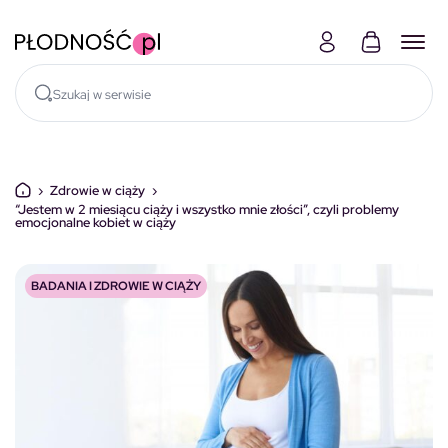
Skocz do treści
›
Zdrowie w ciąży
›
“Jestem w 2 miesiącu ciąży i wszystko mnie złości”, czyli problemy
emocjonalne kobiet w ciąży
BADANIA I ZDROWIE W CIĄŻY