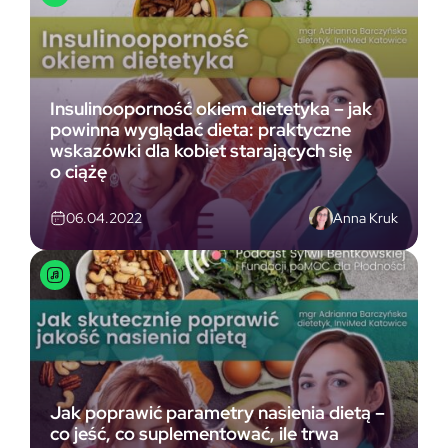
Insulinooporność okiem dietetyka – jak
powinna wyglądać dieta: praktyczne
wskazówki dla kobiet starających się
o ciążę
Anna Kruk
06.04.2022
Jak poprawić parametry nasienia dietą –
co jeść, co suplementować, ile trwa