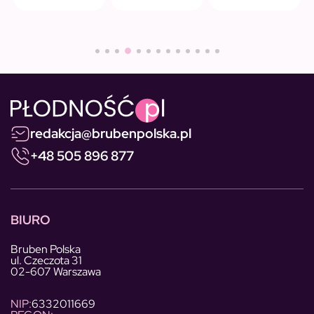
redakcja@brubenpolska.pl
+48 505 896 877
BIURO
Bruben Polska
ul. Czeczota 31
02-607 Warszawa
NIP:
6332011669