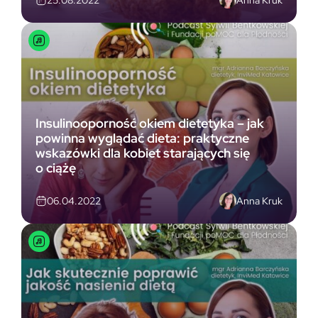
25.08.2022
Insulinooporność okiem dietetyka – jak
powinna wyglądać dieta: praktyczne
wskazówki dla kobiet starających się
o ciążę
Anna Kruk
06.04.2022