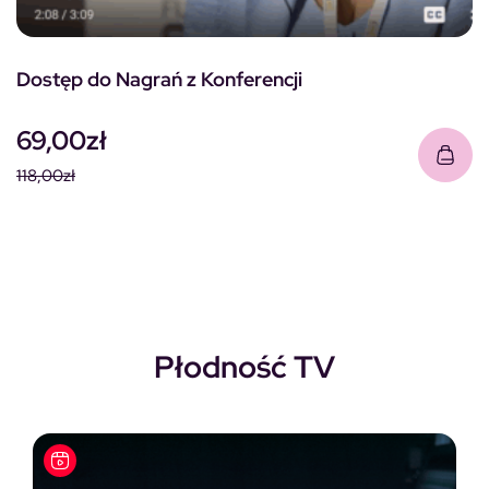
Dostęp do Nagrań z Konferencji
69,00
zł
118,00
zł
Pierwotna cena wynosiła: 118,00zł.
Aktualna cena wynosi: 69,00zł.
Płodność TV