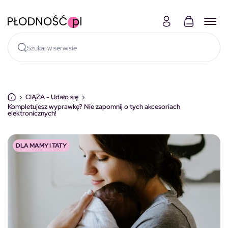
Skocz do treści
›
CIĄŻA - Udało się
›
Kompletujesz wyprawkę? Nie zapomnij o tych akcesoriach
elektronicznych!
DLA MAMY I TATY