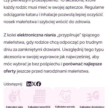
każdy rodzic musi mieć w swojej apteczce. Regularne
odciąganie kataru i inhalacje pozwolą lepiej oczyścić
nosek maleństwa i szybciej wrócić do zdrowia.
Z kolei
elektroniczna niania
„przypilnuje” śpiącego
maleństwa, gdy rodzice chcą odpocząć po trudnym
dniu za zamkniętymi drzwiami. Uwzględnij tego typu
akcesoria w swojej wyprawce jak najwcześniej, aby
móc wybrać je bez pośpiechu i
porównać najlepsze
oferty
jeszcze przed narodzinami maleństwa.
Udostępnij:
Kalkulator porodu
Kalkulator beta HCG
Kalendarz ciąży
Kalkulator dni płodnych