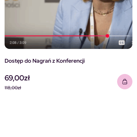
Dostęp do Nagrań z Konferencji
69,00
zł
118,00
zł
Pierwotna cena wynosiła: 118,00zł.
Aktualna cena wynosi: 69,00zł.