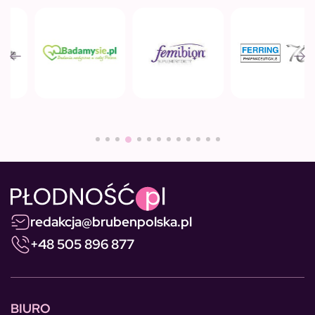
redakcja@brubenpolska.pl
+48 505 896 877
BIURO