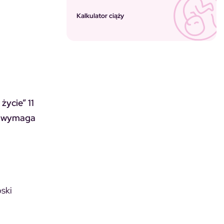
Kalkulator ciąży
ycie” 11
wo wymaga
oski