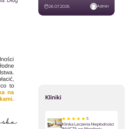
ia. Dług
Admin
26.07.2026
Kliniki
5
Klinika Leczenia Niepłodności
INVICTA we Wrocławiu