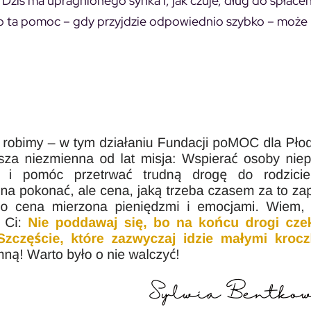
Dziś ma upragnionego synka i, jak czuje, dług do spłacen
o ta pomoc – gdy przyjdzie odpowiednio szybko – może