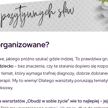
 organizowane?
e, jakiego próżno szukać gdzie indziej. To prawdziwa gr
dziecko
– bez znaczenia, czy te starania dopiero się rozp
dny temat, który wymaga trafnej diagnozy, dobrze dobran
terapii. My to wiemy! Dlatego warsztaty poruszają tematy
eksowy.
arsztatów „Obudź w sobie życie” wie to najlepiej – jej