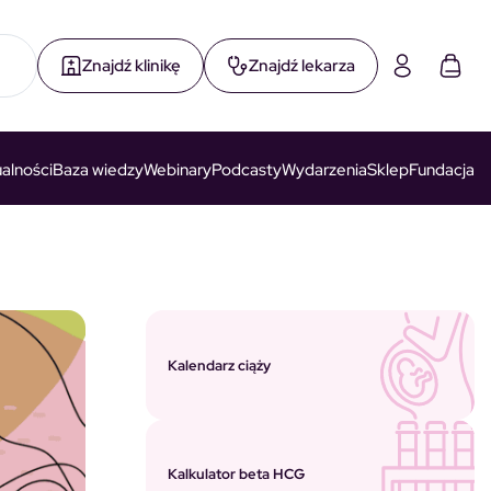
Znajdź klinikę
Znajdź lekarza
alności
Baza wiedzy
Webinary
Podcasty
Wydarzenia
Sklep
Fundacja
Kalendarz ciąży
Kalkulator beta HCG