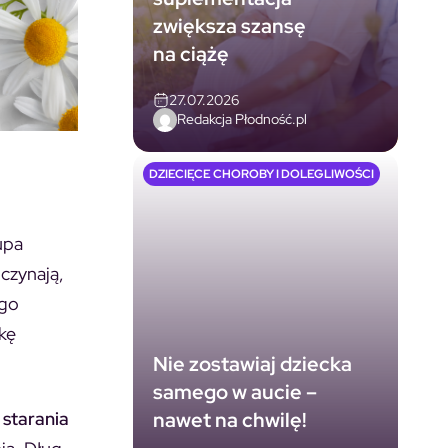
zwiększa szansę
na ciążę
27.07.2026
Redakcja Płodność.pl
DZIECIĘCE CHOROBY I DOLEGLIWOŚCI
upa
oczynają,
ego
kę
Nie zostawiaj dziecka
samego w aucie –
nawet na chwilę!
 starania