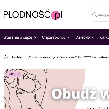
Skocz do treści
Starania o ciążę
Ciąża i poród
Dziecko
Kalk
›
InviMed
›
„Obudź w sobie życie” Warszawa 11.06.2022: bezpłatne war
EMOCJE