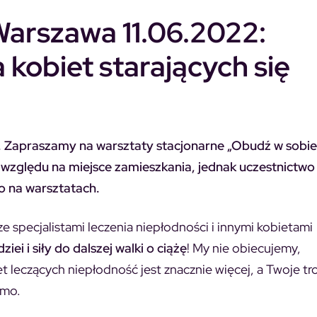
Warszawa 11.06.2022:
 kobiet starających się
 Zapraszamy na warsztaty stacjonarne „Obudź w sobie ż
z względu na miejsce zamieszkania, jednak uczestnict
ło na warsztatach.
 specjalistami leczenia niepłodności i innymi kobietami
iei i siły do dalszej walki o ciążę
! My nie obiecujemy,
t leczących niepłodność jest znacznie więcej, a Twoje tr
samo.