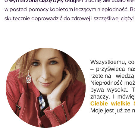
o wymarzoną ciążę były długie i trudne, ale udało się!
w postaci pomocy kobietom leczącym niepłodność. B
skutecznie doprowadzić do zdrowej i szczęśliwej ciąży!